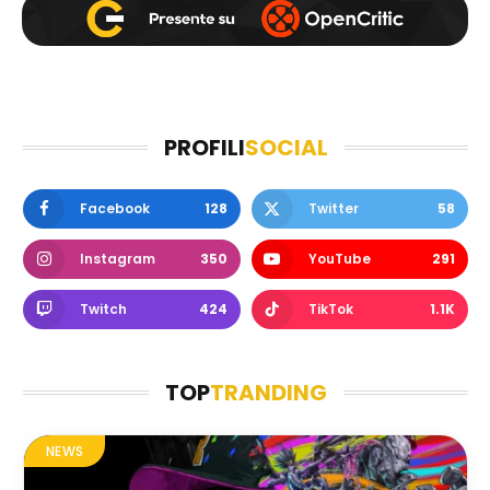
PROFILI
SOCIAL
Facebook
128
Twitter
58
Instagram
350
YouTube
291
Twitch
424
TikTok
1.1K
TOP
TRANDING
NEWS