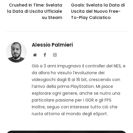
Crushed in Time: Svelata
Goals: Svelata la Data di
la Data di Uscita Ufficiale
Uscita del Nuovo Free-
su Steam
To-Play Calcistico
Alessio Palmieri
S
F
I
i
a
n
Già a 3 anni impugnavo il controller del NES, e
t
c
s
da allora ho vissuto l’evoluzione dei
o
e
t
w
b
a
videogiochi dagli 8 ai 16 bit, crescendo con
e
o
g
l’arrivo della prima PlayStation. Mi piace
b
o
r
esplorare ogni genere, anche se nutro una
k
a
particolare passione per i GDR e gli FPS.
m
Inoltre, seguo con interesse tutto ciò che
ruota attorno al mondo degli eSport.