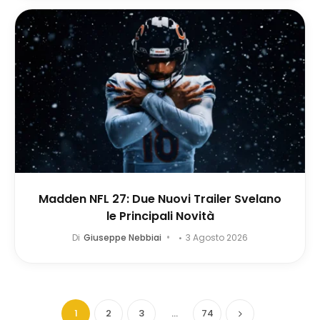
Madden NFL 27: Due Nuovi Trailer Svelano
le Principali Novità
Di
Giuseppe Nebbiai
3 Agosto 2026
1
2
3
…
74