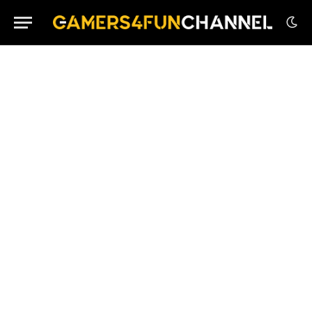
House Flipper Remastered Collection su PS5 in
Edizione Fisica
GTA VI: il 27 Agosto una Nuova Anteprima in
Esclusiva su Netflix