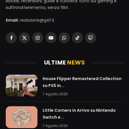
Notizie, recensioni, guide e curiosità: tutto sul gaming e
sull’intrattenimento, senza filtri.
Email:
redazione@g4f.it
Facebook
X
Instagram
YouTube
WhatsApp
TikTok
Twitch
(Twitter)
ULTIME
NEWS
House Flipper Remastered Collection
su PS5 in...
7 Agosto 2026
Little Corners in Arrivo su Nintendo
Switch e...
7 Agosto 2026