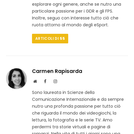
b
o
r
esplorare ogni genere, anche se nutro una
k
a
particolare passione per i GDR e gli FPS.
m
Inoltre, seguo con interesse tutto ciò che
ruota attorno al mondo degli eSport.
ARTICOLI DI
55
Carmen Rapisarda
S
F
I
i
a
n
Sono laureata in Scienze della
t
c
s
Comunicazione Internazionale e da sempre
o
e
t
w
b
a
nutro una profonda passione per tutto ciò
e
o
g
che riguarda il mondo dei videogiochi, la
b
o
r
lettura, la fotografia e le serie TV. Amo
k
a
perdermi tra storie virtuali e pagine di
m
romanzi. Nella vita di tutti i giorni sono una