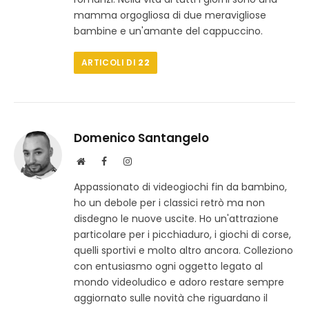
mamma orgogliosa di due meravigliose
bambine e un'amante del cappuccino.
ARTICOLI DI
22
Domenico Santangelo
S
F
I
i
a
n
Appassionato di videogiochi fin da bambino,
t
c
s
ho un debole per i classici retrò ma non
o
e
t
w
b
a
disdegno le nuove uscite. Ho un'attrazione
e
o
g
particolare per i picchiaduro, i giochi di corse,
b
o
r
quelli sportivi e molto altro ancora. Colleziono
k
a
con entusiasmo ogni oggetto legato al
m
mondo videoludico e adoro restare sempre
aggiornato sulle novità che riguardano il