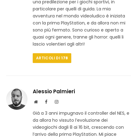
una predilezione per i giochi sportivi, in
o
e
t
w
b
a
particolare per quelli di guida. La mia
e
o
g
avventura nel mondo videoludico è iniziata
b
o
r
con la prima PlayStation, e da allora non mi
k
a
sono più fermato. Sono curioso e aperto a
m
quasi ogni genere, tranne gli horror: quelli li
lascio volentieri agli altri!
ARTICOLI DI
178
Alessio Palmieri
S
F
I
i
a
n
Già a 3 anni impugnavo il controller del NES, e
t
c
s
da allora ho vissuto l’evoluzione dei
o
e
t
w
b
a
videogiochi dagli 8 ai 16 bit, crescendo con
e
o
g
l’arrivo della prima PlayStation. Mi piace