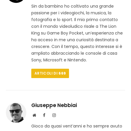
i
a
n
Sin da bambino ho coltivato una grande
t
c
s
passione per i videogiochi, la musica, la
o
e
t
w
b
a
fotografia e lo sport. Il mio primo contatto
e
o
g
con il mondo videoludico risale a The Lion
b
o
r
King su Game Boy Pocket, un’esperienza che
k
a
ha acceso in me una curiosità destinata a
m
crescere. Con il tempo, questo interesse si è
ampliato abbracciando le console di casa
Sony, Microsoft e Nintendo.
ARTICOLI DI
669
Giuseppe Nebbiai
S
F
I
i
a
n
Gioco da quasi vent’anni e ho sempre avuto
t
c
s