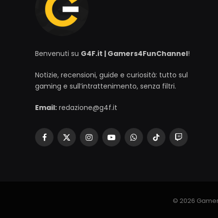
Benvenuti su
G4F.it | Gamers4FunChannel
!
Notizie, recensioni, guide e curiosità: tutto sul
gaming e sull’intrattenimento, senza filtri.
Email:
redazione@g4f.it
Facebook
X
Instagram
YouTube
WhatsApp
TikTok
Twitch
(Twitter)
© 2026 Gamer