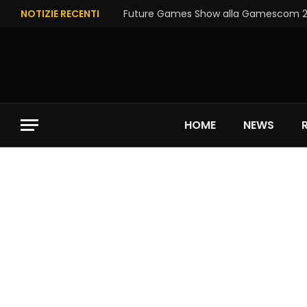
NOTIZIE RECENTI
Future Games Show alla Gamescom 202
HOME
NEWS
Future Games Show alla Gamescom 2026: 