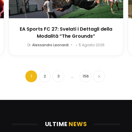
EA Sports FC 27: Svelati i Dettagli della
Modalità “The Grounds”
Di
Alessandro Leonardi
5 Agosto 2026
1
2
3
…
156
Successivo
ULTIME
NEWS