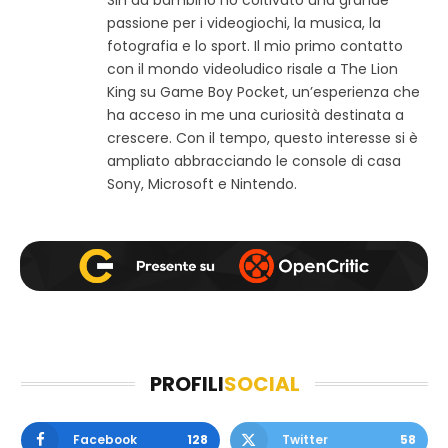
t
c
s
passione per i videogiochi, la musica, la
o
e
t
w
b
a
fotografia e lo sport. Il mio primo contatto
e
o
g
con il mondo videoludico risale a The Lion
b
o
r
King su Game Boy Pocket, un’esperienza che
k
a
ha acceso in me una curiosità destinata a
m
crescere. Con il tempo, questo interesse si è
ampliato abbracciando le console di casa
Sony, Microsoft e Nintendo.
PROFILI
SOCIAL
Facebook
128
Twitter
58