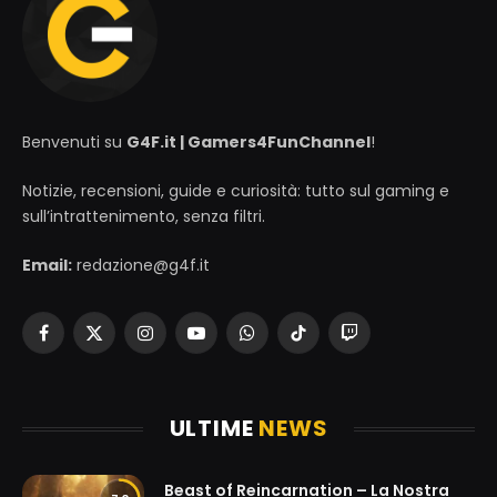
Benvenuti su
G4F.it | Gamers4FunChannel
!
Notizie, recensioni, guide e curiosità: tutto sul gaming e
sull’intrattenimento, senza filtri.
Email:
redazione@g4f.it
Facebook
X
Instagram
YouTube
WhatsApp
TikTok
Twitch
(Twitter)
ULTIME
NEWS
Beast of Reincarnation – La Nostra