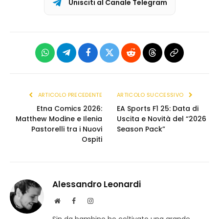
Unisciti al Canale Telegram
WhatsApp
Telegram
Facebook
X
Reddit
Threads
Copia
(Twitter)
link
ARTICOLO PRECEDENTE
ARTICOLO SUCCESSIVO
Etna Comics 2026:
EA Sports F1 25: Data di
Matthew Modine e Ilenia
Uscita e Novità del “2026
Pastorelli tra i Nuovi
Season Pack”
Ospiti
Alessandro Leonardi
S
F
I
i
a
n
Sin da bambino ho coltivato una grande