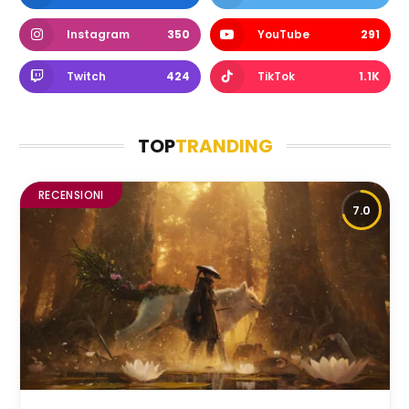
Instagram
350
YouTube
291
Twitch
424
TikTok
1.1K
TOP
TRANDING
RECENSIONI
7.0