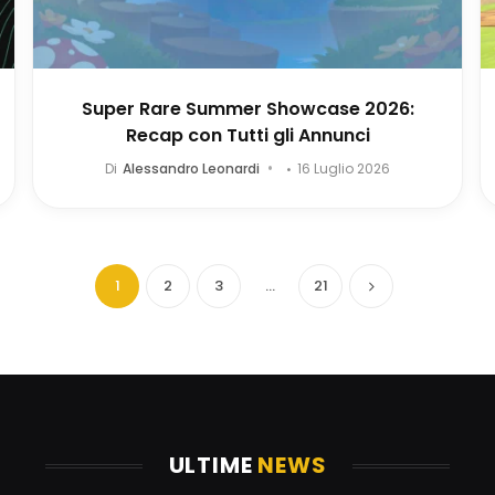
Super Rare Summer Showcase 2026:
Recap con Tutti gli Annunci
Di
Alessandro Leonardi
16 Luglio 2026
1
2
3
…
21
Successivo
ULTIME
NEWS