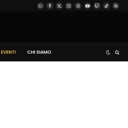
WhatsApp
Facebook
X
Instagram
Threads
YouTube
Twitch
TikTok
RSS
(Twitter)
EVENTI
CHI SIAMO
’s Weave, le Novità dal Direct di Nintendo