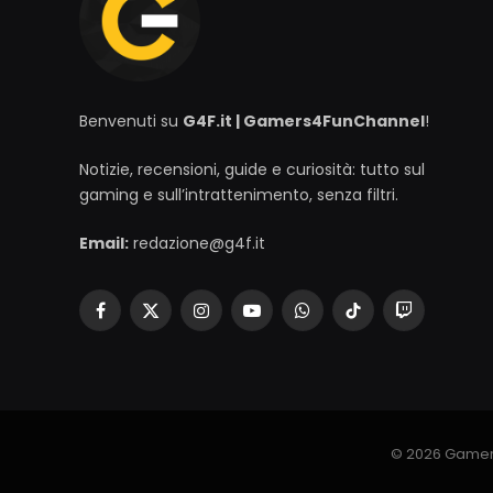
Benvenuti su
G4F.it | Gamers4FunChannel
!
Notizie, recensioni, guide e curiosità: tutto sul
gaming e sull’intrattenimento, senza filtri.
Email:
redazione@g4f.it
Facebook
X
Instagram
YouTube
WhatsApp
TikTok
Twitch
(Twitter)
© 2026 Gamer