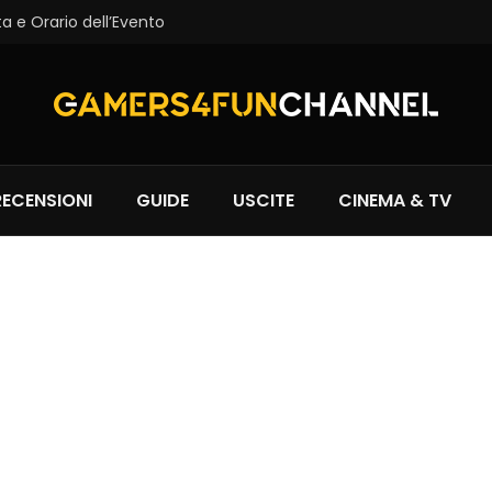
a e Orario dell’Evento
RECENSIONI
GUIDE
USCITE
CINEMA & TV
e Orario dell’Evento
Fire Emblem: Fortune