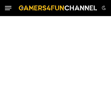
Sword Art Online: Echoes of Aincrad – Recensione
Completa
6.4
Teeto – Recensione Completa
7.5