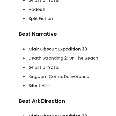
Ghost of Yōtei
Hades II
Split Fiction
Best Narrative
Clair Obscur: Expedition 33
Death Stranding 2: On The Beach
Ghost of Yōtei
Kingdom Come: Deliverance II
Silent Hill f
Best Art Direction