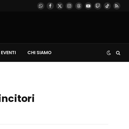
WhatsApp
Facebook
X
Instagram
Threads
YouTube
Twitch
TikTok
RSS
(Twitter)
EVENTI
CHI SIAMO
ncitori