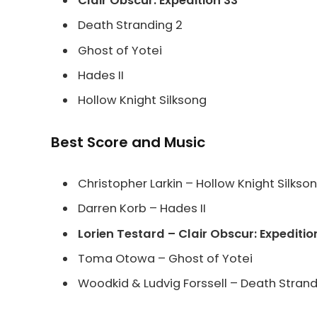
Clair Obscur: Expedition 33
Death Stranding 2
Ghost of Yotei
Hades II
Hollow Knight Silksong
Best Score and Music
Christopher Larkin – Hollow Knight Silkso
Darren Korb – Hades II
Lorien Testard – Clair Obscur: Expeditio
Toma Otowa – Ghost of Yotei
Woodkid & Ludvig Forssell – Death Strand