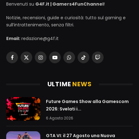
Benvenuti su
G4F.it | Gamers4FunChannel
!
Notizie, recensioni, guide e curiosità: tutto sul gaming e
sull’intrattenimento, senza filtri.
Email:
redazione@g4f.it
Facebook
X
Instagram
YouTube
WhatsApp
TikTok
Twitch
(Twitter)
ULTIME
NEWS
Future Games Show alla Gamescom
2026: Svelati i...
6 Agosto 2026
GTA VI: il 27 Agosto una Nuova