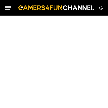
House Flipper Remastered Collection su PS5 in
Edizione Fisica
GTA VI: il 27 Agosto una Nuova Anteprima in
Esclusiva su Netflix