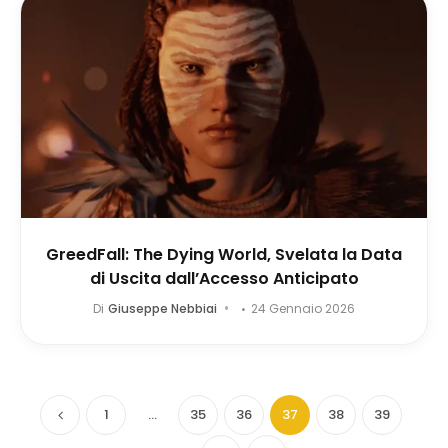
GreedFall: The Dying World, Svelata la Data
di Uscita dall’Accesso Anticipato
Di
Giuseppe Nebbiai
24 Gennaio 2026
1
…
35
36
37
38
39
Precedente