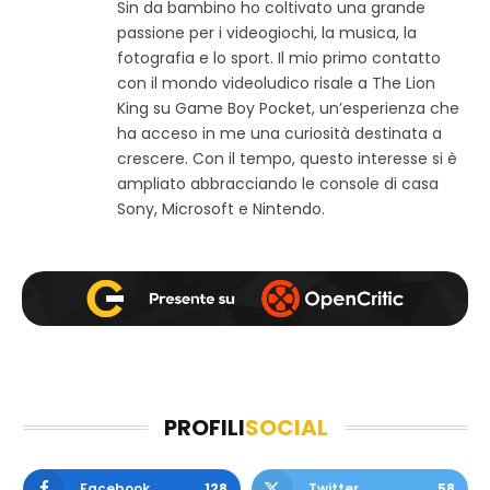
Sin da bambino ho coltivato una grande
t
c
s
passione per i videogiochi, la musica, la
o
e
t
w
b
a
fotografia e lo sport. Il mio primo contatto
e
o
g
con il mondo videoludico risale a The Lion
b
o
r
King su Game Boy Pocket, un’esperienza che
k
a
ha acceso in me una curiosità destinata a
m
crescere. Con il tempo, questo interesse si è
ampliato abbracciando le console di casa
Sony, Microsoft e Nintendo.
PROFILI
SOCIAL
Facebook
128
Twitter
58