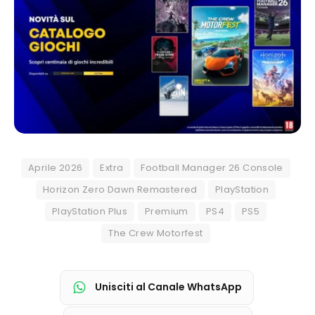
Aprile 2026
Extra
Football Manager 26 Console
Horizon Zero Dawn Remastered
PlayStation
PlayStation Plus
Premium
PS4
PS5
The Crew Motorfest
Unisciti al Canale WhatsApp