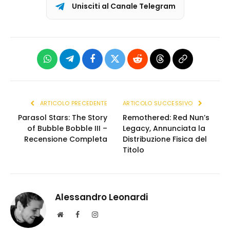
Unisciti al Canale Telegram
WhatsApp
Telegram
Facebook
X
Reddit
Threads
Copia
(Twitter)
link
ARTICOLO PRECEDENTE
ARTICOLO SUCCESSIVO
Parasol Stars: The Story
Remothered: Red Nun’s
of Bubble Bobble III –
Legacy, Annunciata la
Recensione Completa
Distribuzione Fisica del
Titolo
Alessandro Leonardi
S
F
I
i
a
n