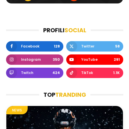
PROFILI
SOCIAL
Facebook
128
Twitter
58
Instagram
350
YouTube
291
Twitch
424
TikTok
1.1K
TOP
TRANDING
NEWS