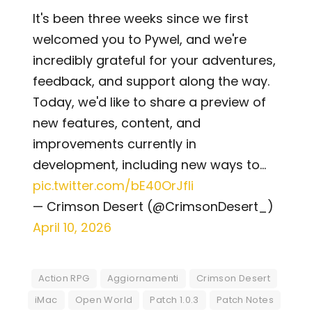
It's been three weeks since we first
welcomed you to Pywel, and we're
incredibly grateful for your adventures,
feedback, and support along the way.
Today, we'd like to share a preview of
new features, content, and
improvements currently in
development, including new ways to…
pic.twitter.com/bE40OrJfli
— Crimson Desert (@CrimsonDesert_)
April 10, 2026
Action RPG
Aggiornamenti
Crimson Desert
iMac
Open World
Patch 1.0.3
Patch Notes