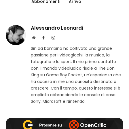
Abbonamenti
Arrivo
Alessandro Leonardi
S
F
I
i
a
n
Sin da bambino ho coltivato una grande
t
c
s
passione per i videogiochi, la musica, la
o
e
t
w
b
a
fotografia e lo sport. Il mio primo contatto
e
o
g
con il mondo videoludico risale a The Lion
b
o
r
King su Game Boy Pocket, un’esperienza che
k
a
ha acceso in me una curiosità destinata a
m
crescere. Con il tempo, questo interesse si è
ampliato abbracciando le console di casa
Sony, Microsoft e Nintendo.