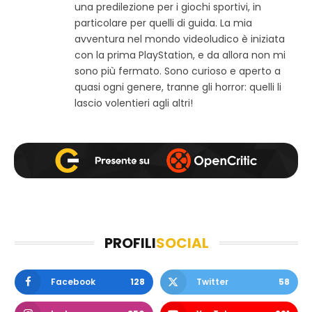
una predilezione per i giochi sportivi, in
o
e
t
w
b
a
particolare per quelli di guida. La mia
e
o
g
avventura nel mondo videoludico è iniziata
b
o
r
con la prima PlayStation, e da allora non mi
k
a
sono più fermato. Sono curioso e aperto a
m
quasi ogni genere, tranne gli horror: quelli li
lascio volentieri agli altri!
PROFILI
SOCIAL
Facebook
128
Twitter
58