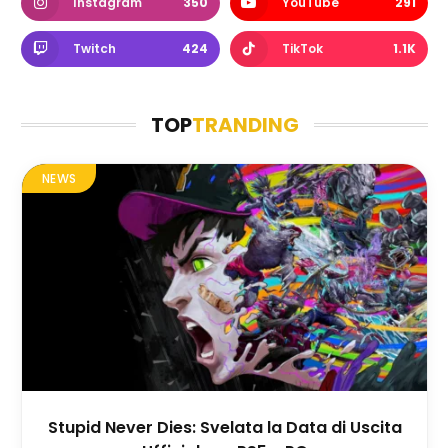
Instagram
350
YouTube
291
Twitch
424
TikTok
1.1K
TOP
TRANDING
NEWS
Stupid Never Dies: Svelata la Data di Uscita