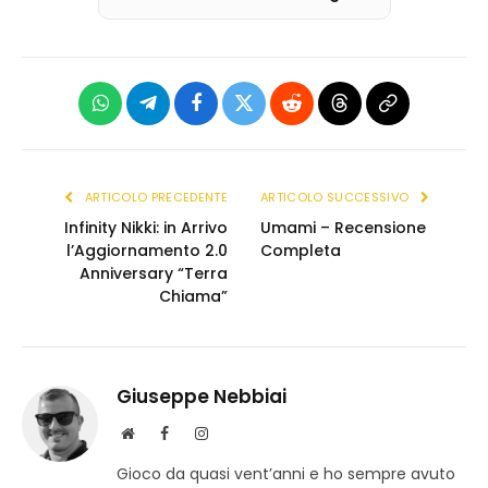
WhatsApp
Telegram
Facebook
X
Reddit
Threads
Copia
(Twitter)
link
ARTICOLO PRECEDENTE
ARTICOLO SUCCESSIVO
Infinity Nikki: in Arrivo
Umami – Recensione
l’Aggiornamento 2.0
Completa
Anniversary “Terra
Chiama”
Giuseppe Nebbiai
S
F
I
i
a
n
Gioco da quasi vent’anni e ho sempre avuto
t
c
s