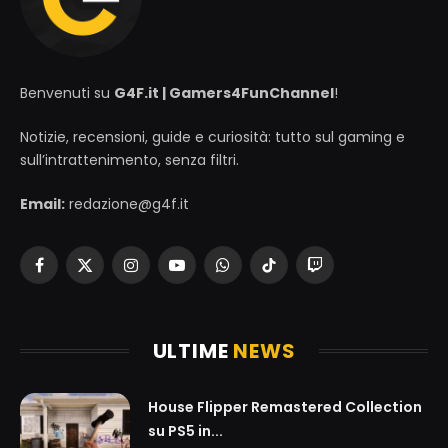
Benvenuti su
G4F.it | Gamers4FunChannel
!
Notizie, recensioni, guide e curiosità: tutto sul gaming e
sull’intrattenimento, senza filtri.
Email:
redazione@g4f.it
Facebook
X
Instagram
YouTube
WhatsApp
TikTok
Twitch
(Twitter)
ULTIME
NEWS
House Flipper Remastered Collection
su PS5 in...