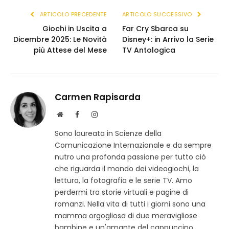
ARTICOLO PRECEDENTE
ARTICOLO SUCCESSIVO
Giochi in Uscita a
Far Cry Sbarca su
Dicembre 2025: Le Novità
Disney+: in Arrivo la Serie
più Attese del Mese
TV Antologica
Carmen Rapisarda
S
F
I
i
a
n
Sono laureata in Scienze della
t
c
s
Comunicazione Internazionale e da sempre
o
e
t
w
b
a
nutro una profonda passione per tutto ciò
e
o
g
che riguarda il mondo dei videogiochi, la
b
o
r
lettura, la fotografia e le serie TV. Amo
k
a
perdermi tra storie virtuali e pagine di
m
romanzi. Nella vita di tutti i giorni sono una
mamma orgogliosa di due meravigliose
bambine e un'amante del cappuccino.