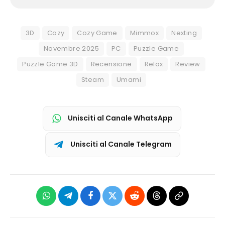
3D
Cozy
Cozy Game
Mimmox
Nexting
Novembre 2025
PC
Puzzle Game
Puzzle Game 3D
Recensione
Relax
Review
Steam
Umami
Unisciti al Canale WhatsApp
Unisciti al Canale Telegram
WhatsApp
Telegram
Facebook
X
Reddit
Threads
Copia
(Twitter)
link