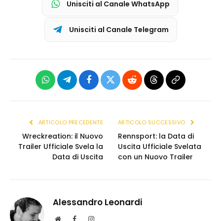
Unisciti al Canale WhatsApp
Unisciti al Canale Telegram
WhatsApp
Telegram
Facebook
X
Reddit
Threads
Copia
(Twitter)
link
ARTICOLO PRECEDENTE
ARTICOLO SUCCESSIVO
Wreckreation: il Nuovo
Rennsport: la Data di
Trailer Ufficiale Svela la
Uscita Ufficiale Svelata
Data di Uscita
con un Nuovo Trailer
Alessandro Leonardi
S
F
I