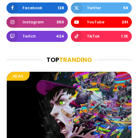
Facebook
128
Twitter
58
Instagram
350
YouTube
291
Twitch
424
TikTok
1.1K
TOP
TRANDING
NEWS