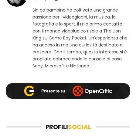
i
a
n
Sin da bambino ho coltivato una grande
t
c
s
passione per i videogiochi, la musica, la
o
e
t
w
b
a
fotografia e lo sport. Il mio primo contatto
e
o
g
con il mondo videoludico risale a The Lion
b
o
r
King su Game Boy Pocket, un’esperienza che
k
a
ha acceso in me una curiosità destinata a
m
crescere. Con il tempo, questo interesse si è
ampliato abbracciando le console di casa
Sony, Microsoft e Nintendo.
PROFILI
SOCIAL