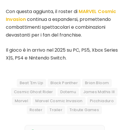
Con questa aggiunta, il roster di
MARVEL Cosmic
Invasion
continua a espandersi, promettendo
combattimenti spettacolari e combinazioni
devastanti per i fan del franchise.
Il gioco è in arrivo nel 2025 su PC, PS5, Xbox Series
X|S, PS4 e Nintendo Switch.
Beat 'Em Up
Black Panther
Brian Bloom
Cosmic Ghost Rider
Dotemu
James Mathis III
Marvel
Marvel Cosmic Invasion
Picchiaduro
Roster
Trailer
Tribute Games