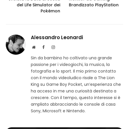
del Life Simulator dei
Brandizzato PlayStation
Pokémon
Alessandro Leonardi
S
F
I
i
a
n
Sin da bambino ho coltivato una grande
t
c
s
passione per i videogiochi, la musica, la
o
e
t
w
b
a
fotografia e lo sport. Il mio primo contatto
e
o
g
con il mondo videoludico risale a The Lion
b
o
r
King su Game Boy Pocket, un’esperienza che
k
a
ha acceso in me una curiosità destinata a
m
crescere. Con il tempo, questo interesse si è
ampliato abbracciando le console di casa
Sony, Microsoft e Nintendo.