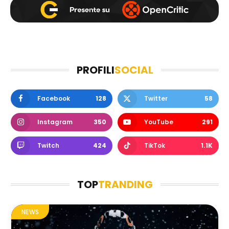
PROFILI
SOCIAL
Facebook
128
Twitter
58
Instagram
350
YouTube
291
Twitch
424
TikTok
1.1K
TOP
TRANDING
NEWS