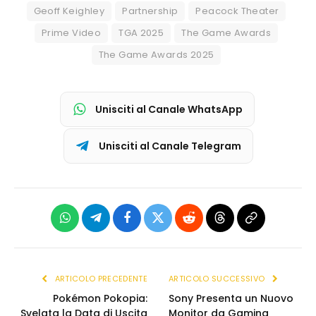
Geoff Keighley
Partnership
Peacock Theater
Prime Video
TGA 2025
The Game Awards
The Game Awards 2025
Unisciti al Canale WhatsApp
Unisciti al Canale Telegram
WhatsApp
Telegram
Facebook
X
Reddit
Threads
Copia
(Twitter)
link
ARTICOLO PRECEDENTE
ARTICOLO SUCCESSIVO
Pokémon Pokopia:
Sony Presenta un Nuovo
Svelata la Data di Uscita
Monitor da Gaming