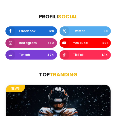
PROFILI
SOCIAL
Facebook
128
Twitter
58
Instagram
350
YouTube
291
Twitch
424
TikTok
1.1K
TOP
TRANDING
NEWS