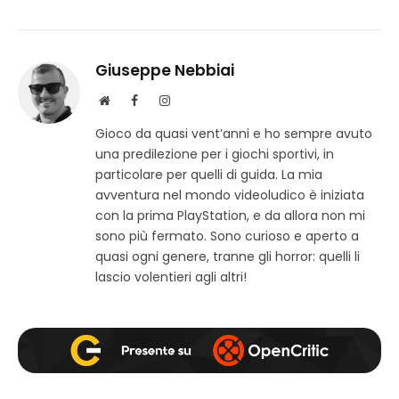
Giuseppe Nebbiai
S
F
I
i
a
n
Gioco da quasi vent’anni e ho sempre avuto
t
c
s
una predilezione per i giochi sportivi, in
o
e
t
w
b
a
particolare per quelli di guida. La mia
e
o
g
avventura nel mondo videoludico è iniziata
b
o
r
con la prima PlayStation, e da allora non mi
k
a
sono più fermato. Sono curioso e aperto a
m
quasi ogni genere, tranne gli horror: quelli li
lascio volentieri agli altri!