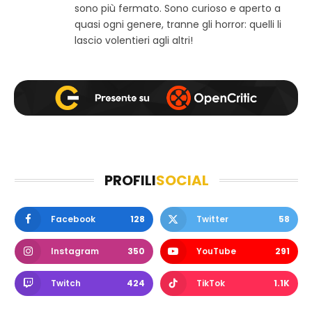
sono più fermato. Sono curioso e aperto a
m
quasi ogni genere, tranne gli horror: quelli li
lascio volentieri agli altri!
PROFILI
SOCIAL
Facebook
128
Twitter
58
Instagram
350
YouTube
291
Twitch
424
TikTok
1.1K