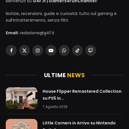
Benvenuti su
G4F.it | Gamers4FunChannel
!
Notizie, recensioni, guide e curiosità: tutto sul gaming e
sull’intrattenimento, senza filtri.
Email:
redazione@g4f.it
Facebook
X
Instagram
YouTube
WhatsApp
TikTok
Twitch
(Twitter)
ULTIME
NEWS
House Flipper Remastered Collection
su PS5 in...
7 Agosto 2026
Little Corners in Arrivo su Nintendo