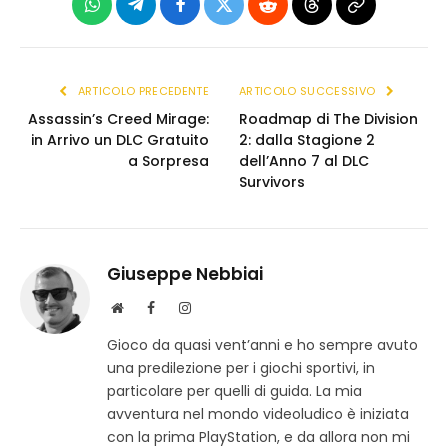
WhatsApp
Telegram
Facebook
X
Reddit
Threads
Copia
(Twitter)
link
ARTICOLO PRECEDENTE
ARTICOLO SUCCESSIVO
Assassin’s Creed Mirage:
Roadmap di The Division
in Arrivo un DLC Gratuito
2: dalla Stagione 2
a Sorpresa
dell’Anno 7 al DLC
Survivors
Giuseppe Nebbiai
S
F
I
i
a
n
Gioco da quasi vent’anni e ho sempre avuto
t
c
s
una predilezione per i giochi sportivi, in
o
e
t
w
b
a
particolare per quelli di guida. La mia
e
o
g
avventura nel mondo videoludico è iniziata
b
o
r
con la prima PlayStation, e da allora non mi
k
a