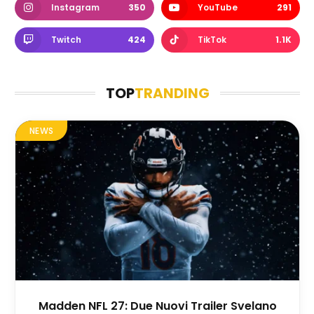
Instagram
350
YouTube
291
Twitch
424
TikTok
1.1K
TOP
TRANDING
NEWS
Madden NFL 27: Due Nuovi Trailer Svelano