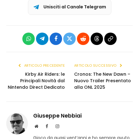
Unisciti al Canale Telegram
WhatsApp
Telegram
Facebook
X
Reddit
Threads
Copia
(Twitter)
link
ARTICOLO PRECEDENTE
ARTICOLO SUCCESSIVO
Kirby Air Riders: le
Cronos: The New Dawn –
Principali Novità dal
Nuovo Trailer Presentato
Nintendo Direct Dedicato
alla ONL 2025
Giuseppe Nebbiai
S
F
I
i
a
n
Gioco da quasi vent’anni e ho sempre avuto
t
c
s