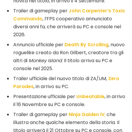
novità nel titolo, in arrivo il 4 Settembre.
Trailer di gameplay per
John Carpenter’s Toxic
Commando
,
l’FPS cooperativo annunciato
diversi anni fa, che arriverà su PC e console nel
2026.
Annuncio ufficiale per
Death By Scrolling
, nuovo
roguelike creato da Ron Gilbert, creatore tra gli
altri di
Monkey Island
. Il titolo arriva su PC e
console nel 2025.
Trailer ufficiale del nuovo titolo di ZA/UM,
Zero
Parades
, in arrivo su PC.
Presentazione ufficiale per
Unbeatable
, in arrivo
il 16 Novembre su PC e console.
Trailer di gameplay per
Ninja Gaiden IV
,
che
illustra anche qualche elemento della storia. Il
titolo arriverà il 21 Ottobre
su PC e console, con