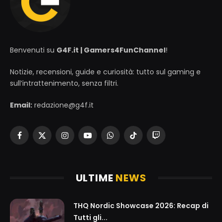
Benvenuti su
G4F.it | Gamers4FunChannel
!
Notizie, recensioni, guide e curiosità: tutto sul gaming e
sull’intrattenimento, senza filtri.
Email:
redazione@g4f.it
Facebook
X
Instagram
YouTube
WhatsApp
TikTok
Twitch
(Twitter)
ULTIME
NEWS
THQ Nordic Showcase 2026: Recap di
Tutti gli...