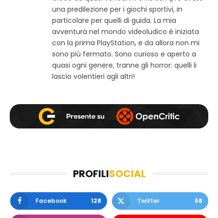
una predilezione per i giochi sportivi, in
o
e
t
w
b
a
particolare per quelli di guida. La mia
e
o
g
avventura nel mondo videoludico è iniziata
b
o
r
con la prima PlayStation, e da allora non mi
k
a
sono più fermato. Sono curioso e aperto a
m
quasi ogni genere, tranne gli horror: quelli li
lascio volentieri agli altri!
PROFILI
SOCIAL
Facebook
128
Twitter
58