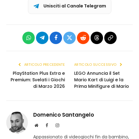
Unisciti al Canale Telegram
WhatsApp
Telegram
Facebook
X
Reddit
Threads
Copia
(Twitter)
link
ARTICOLO PRECEDENTE
ARTICOLO SUCCESSIVO
PlayStation Plus Extra e
LEGO Annuncia il Set
Premium: Svelati i Giochi
Mario Kart di Luigi e la
di Marzo 2026
Prima Minifigure di Mario
Domenico Santangelo
S
F
I
i
a
n
Appassionato di videogiochi fin da bambino,
t
c
s