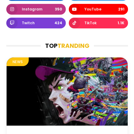
Instagram
350
YouTube
291
Twitch
424
TikTok
1.1K
TOP
TRANDING
NEWS