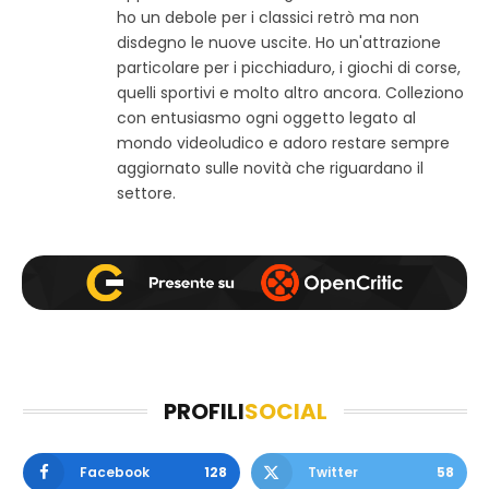
ho un debole per i classici retrò ma non
o
e
t
w
b
a
disdegno le nuove uscite. Ho un'attrazione
e
o
g
particolare per i picchiaduro, i giochi di corse,
b
o
r
quelli sportivi e molto altro ancora. Colleziono
k
a
con entusiasmo ogni oggetto legato al
m
mondo videoludico e adoro restare sempre
aggiornato sulle novità che riguardano il
settore.
PROFILI
SOCIAL
Facebook
128
Twitter
58