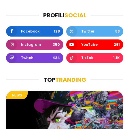
PROFILI
SOCIAL
Facebook
128
Twitter
58
Instagram
350
YouTube
291
Twitch
424
TikTok
1.1K
TOP
TRANDING
NEWS