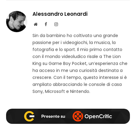
Alessandro Leonardi
S
F
I
i
a
n
Sin da bambino ho coltivato una grande
t
c
s
passione per i videogiochi, la musica, la
o
e
t
w
b
a
fotografia e lo sport. Il mio primo contatto
e
o
g
con il mondo videoludico risale a The Lion
b
o
r
King su Game Boy Pocket, un’esperienza che
k
a
ha acceso in me una curiosità destinata a
m
crescere. Con il tempo, questo interesse si è
ampliato abbracciando le console di casa
Sony, Microsoft e Nintendo.