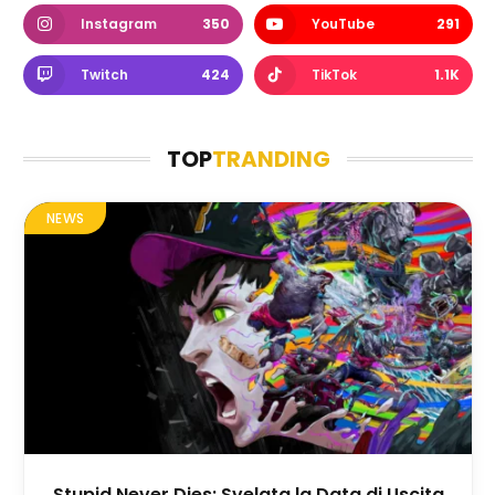
Instagram
350
YouTube
291
Twitch
424
TikTok
1.1K
TOP
TRANDING
NEWS
Stupid Never Dies: Svelata la Data di Uscita