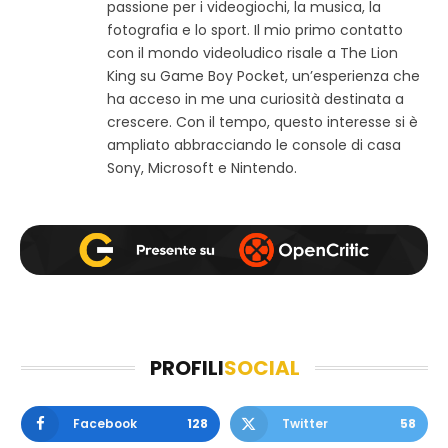
passione per i videogiochi, la musica, la
o
e
t
w
b
a
fotografia e lo sport. Il mio primo contatto
e
o
g
con il mondo videoludico risale a The Lion
b
o
r
King su Game Boy Pocket, un’esperienza che
k
a
ha acceso in me una curiosità destinata a
m
crescere. Con il tempo, questo interesse si è
ampliato abbracciando le console di casa
Sony, Microsoft e Nintendo.
PROFILI
SOCIAL
Facebook
128
Twitter
58