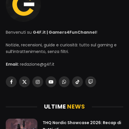
Benvenuti su
G4F.it | Gamers4FunChannel
!
Notizie, recensioni, guide e curiosità: tutto sul gaming e
sull’intrattenimento, senza filtri.
Email:
redazione@g4f.it
Facebook
X
Instagram
YouTube
WhatsApp
TikTok
Twitch
(Twitter)
ULTIME
NEWS
THQ Nordic Showcase 2026: Recap di