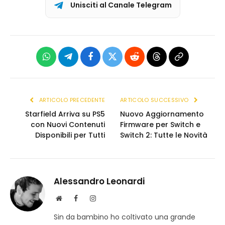
Unisciti al Canale Telegram
WhatsApp
Telegram
Facebook
X
Reddit
Threads
Copia
(Twitter)
link
ARTICOLO PRECEDENTE
ARTICOLO SUCCESSIVO
Starfield Arriva su PS5
Nuovo Aggiornamento
con Nuovi Contenuti
Firmware per Switch e
Disponibili per Tutti
Switch 2: Tutte le Novità
Alessandro Leonardi
S
F
I
i
a
n
Sin da bambino ho coltivato una grande
t
c
s