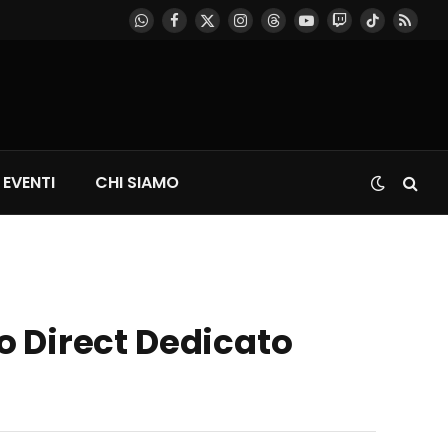
WhatsApp
Facebook
X
Instagram
Threads
YouTube
Twitch
TikTok
RSS
(Twitter)
EVENTI
CHI SIAMO
do Direct Dedicato