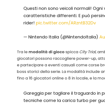
Questi non sono veicoli normali! Ogni 
caratteristiche differenti. E può per
rider!
pic.twitter.com/ARzntB32Dv
— Nintendo Italia (@NintendoItalia)
Au
Tra le
modalità di gioco
spicca
City Trial
, am
giocatori possono raccogliere power-up, atta
e partecipare a eventi casuali come corse brev
boss storici della serie. La modalità include a
fino a 16 giocatori online o 8 in locale, e la m
Gareggia per tagliare il traguardo in p
tecniche come la carica turbo per gua