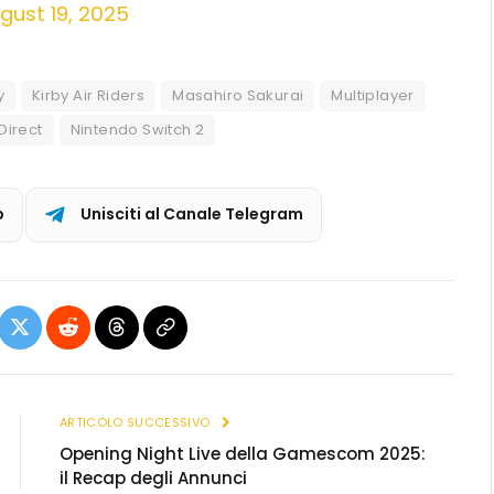
gust 19, 2025
y
Kirby Air Riders
Masahiro Sakurai
Multiplayer
Direct
Nintendo Switch 2
p
Unisciti al Canale Telegram
ebook
X
Reddit
Threads
Copia
(Twitter)
link
ARTICOLO SUCCESSIVO
Opening Night Live della Gamescom 2025:
il Recap degli Annunci