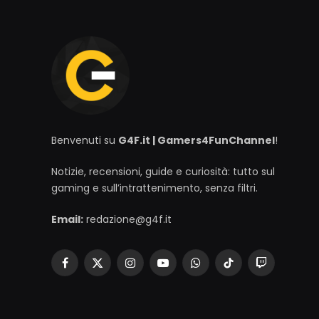
Benvenuti su
G4F.it | Gamers4FunChannel
!
Notizie, recensioni, guide e curiosità: tutto sul
gaming e sull’intrattenimento, senza filtri.
Email:
redazione@g4f.it
Facebook
X
Instagram
YouTube
WhatsApp
TikTok
Twitch
(Twitter)