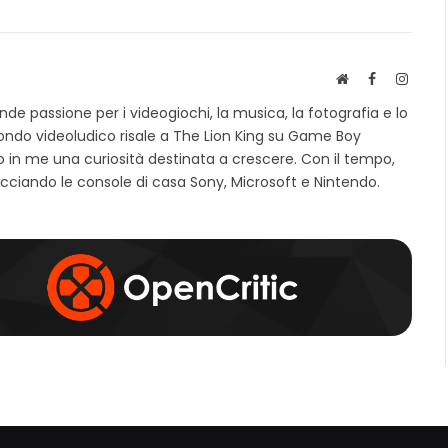
S
F
I
i
a
n
e passione per i videogiochi, la musica, la fotografia e lo
t
c
s
mondo videoludico risale a The Lion King su Game Boy
o
e
t
 in me una curiosità destinata a crescere. Con il tempo,
w
b
a
e
o
g
cciando le console di casa Sony, Microsoft e Nintendo.
b
o
r
k
a
m