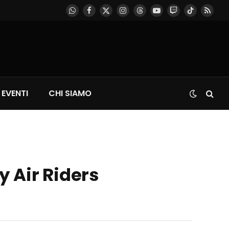
WhatsApp
Facebook
X
Instagram
Threads
YouTube
Twitch
TikTok
RSS
(Twitter)
EVENTI
CHI SIAMO
y Air Riders