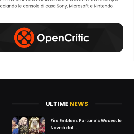
e
o
g
cciando le console di casa Sony, Microsoft e Nintendo.
b
o
r
k
a
m
ULTIME
NEWS
Fire Emblem: Fortune’s Weave, le
Novità dal...