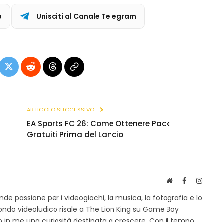
p
Unisciti al Canale Telegram
ebook
X
Reddit
Threads
Copia
(Twitter)
link
ARTICOLO SUCCESSIVO
EA Sports FC 26: Come Ottenere Pack
Gratuiti Prima del Lancio
S
F
I
i
a
n
e passione per i videogiochi, la musica, la fotografia e lo
t
c
s
mondo videoludico risale a The Lion King su Game Boy
o
e
t
 in me una curiosità destinata a crescere. Con il tempo,
w
b
a