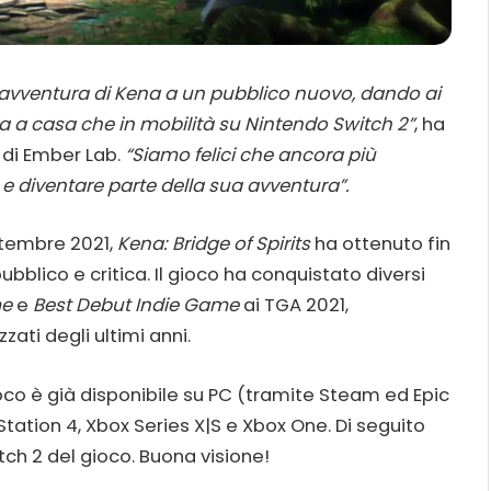
l’avventura di Kena a un pubblico nuovo, dando ai
 sia a casa che in mobilità su Nintendo Switch 2”
, ha
 di Ember Lab.
“Siamo felici che ancora più
e diventare parte della sua avventura”.
ttembre 2021,
Kena: Bridge of Spirits
ha ottenuto fin
bblico e critica. Il gioco ha conquistato diversi
me
e
Best Debut Indie Game
ai TGA 2021,
ati degli ultimi anni.
gioco è già disponibile su PC (tramite Steam ed Epic
Station 4, Xbox Series X|S e Xbox One. Di seguito
itch 2 del gioco. Buona visione!