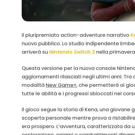
Il pluripremiato action-adventure narrativo
K
nuovo pubblico. Lo studio indipendente Ember
arriverà su
Nintendo Switch 2
nella primavera
Questa versione per la nuova console Nintendo 
aggiornamenti rilasciati negli ultimi anni. Tra 
modalità
New Game+
, che permetterà ai gi
tutte le abilità e i progressi sbloccati nel cor
Il gioco segue la storia di Kena, una giovane g
scoperta personale mentre prova a ristabilire 
era prospero. L’avventura, caratterizzata da
esplorazione, enigmi e combattimenti dinamic