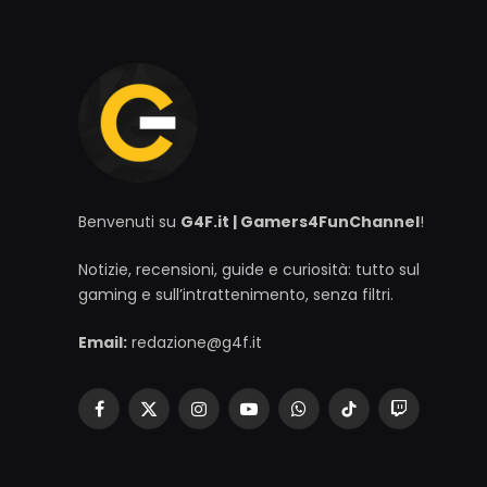
Benvenuti su
G4F.it | Gamers4FunChannel
!
Notizie, recensioni, guide e curiosità: tutto sul
gaming e sull’intrattenimento, senza filtri.
Email:
redazione@g4f.it
Facebook
X
Instagram
YouTube
WhatsApp
TikTok
Twitch
(Twitter)