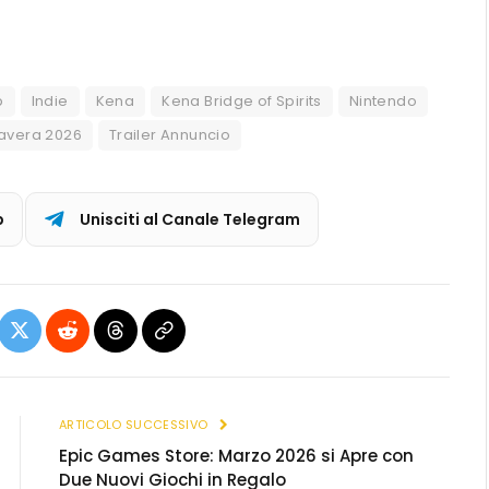
b
Indie
Kena
Kena Bridge of Spirits
Nintendo
avera 2026
Trailer Annuncio
p
Unisciti al Canale Telegram
ebook
X
Reddit
Threads
Copia
(Twitter)
link
ARTICOLO SUCCESSIVO
Epic Games Store: Marzo 2026 si Apre con
Due Nuovi Giochi in Regalo