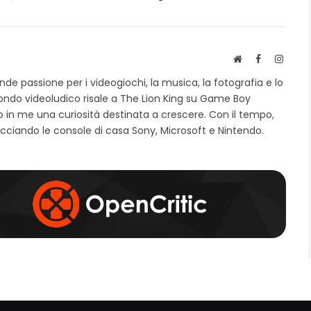
S
F
I
i
a
n
e passione per i videogiochi, la musica, la fotografia e lo
t
c
s
mondo videoludico risale a The Lion King su Game Boy
o
e
t
 in me una curiosità destinata a crescere. Con il tempo,
w
b
a
e
o
g
cciando le console di casa Sony, Microsoft e Nintendo.
b
o
r
k
a
m