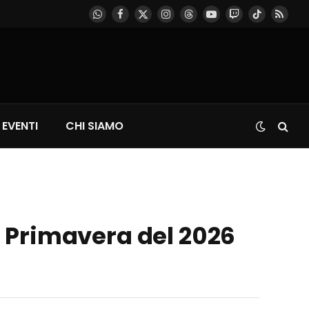
WhatsApp
Facebook
X
Instagram
Threads
YouTube
Twitch
TikTok
RSS
(Twitter)
EVENTI
CHI SIAMO
la Primavera del 2026