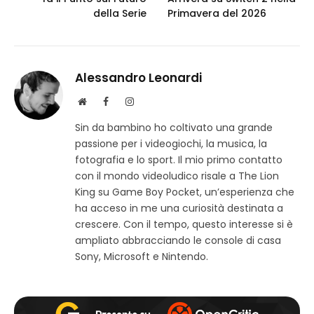
della Serie
Primavera del 2026
Alessandro Leonardi
S
F
I
i
a
n
Sin da bambino ho coltivato una grande
t
c
s
passione per i videogiochi, la musica, la
o
e
t
w
b
a
fotografia e lo sport. Il mio primo contatto
e
o
g
con il mondo videoludico risale a The Lion
b
o
r
King su Game Boy Pocket, un’esperienza che
k
a
ha acceso in me una curiosità destinata a
m
crescere. Con il tempo, questo interesse si è
ampliato abbracciando le console di casa
Sony, Microsoft e Nintendo.