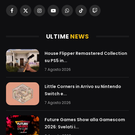
Facebook
X
Instagram
YouTube
WhatsApp
TikTok
Twitch
(Twitter)
ULTIME
NEWS
House Flipper Remastered Collection
su PS5 in...
7 Agosto 2026
Little Corners in Arrivo su Nintendo
Switch e...
7 Agosto 2026
Future Games Show alla Gamescom
2026: Svelati i...