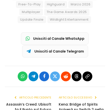
Free-To-Play
Highguard
Marzo 2026
Multiplayer
The Game Awards 2025
Update Finale
Wildlight Entertainment
Unisciti al Canale WhatsApp
Unisciti al Canale Telegram
WhatsApp
Telegram
Facebook
X
Reddit
Threads
Copia
(Twitter)
link
ARTICOLO PRECEDENTE
ARTICOLO SUCCESSIVO
Assassin’s Creed: Ubisoft
Kena: Bridge of Spirits
fa il Punto sul Futuro
Arriverà su Switch 2 nella