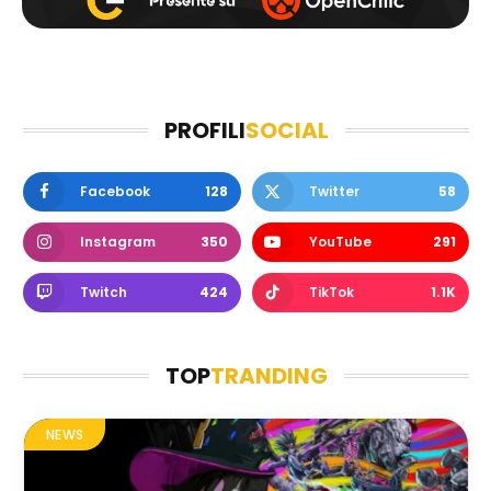
PROFILI
SOCIAL
Facebook
128
Twitter
58
Instagram
350
YouTube
291
Twitch
424
TikTok
1.1K
TOP
TRANDING
NEWS