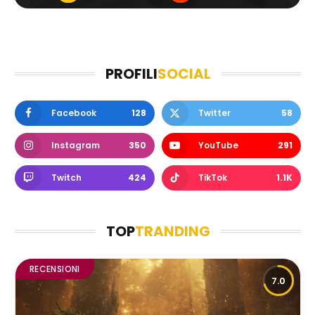
PROFILI
SOCIAL
Facebook
128
Twitter
58
Instagram
350
YouTube
291
Twitch
424
TikTok
1.1K
TOP
TRANDING
RECENSIONI
7.0