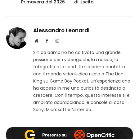
Primavera del 2026
di Uscita
Alessandro Leonardi
S
F
I
i
a
n
Sin da bambino ho coltivato una grande
t
c
s
passione per i videogiochi, la musica, la
o
e
t
w
b
a
fotografia e lo sport. Il mio primo contatto
e
o
g
con il mondo videoludico risale a The Lion
b
o
r
King su Game Boy Pocket, un’esperienza che
k
a
ha acceso in me una curiosità destinata a
m
crescere. Con il tempo, questo interesse si è
ampliato abbracciando le console di casa
Sony, Microsoft e Nintendo.