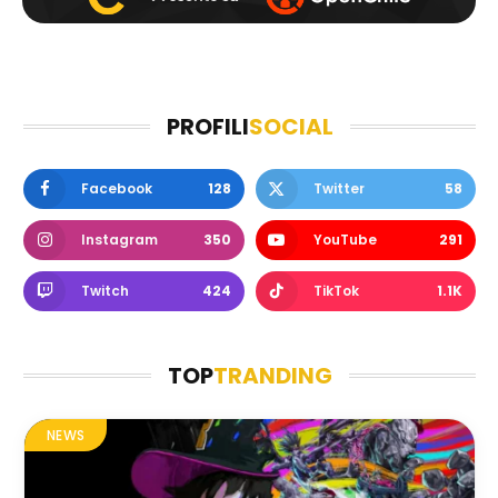
PROFILI
SOCIAL
Facebook
128
Twitter
58
Instagram
350
YouTube
291
Twitch
424
TikTok
1.1K
TOP
TRANDING
NEWS