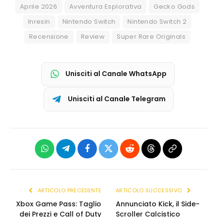
Aprile 2026
Avventura Esplorativa
Gecko Gods
Inresin
Nintendo Switch
Nintendo Switch 2
Recensione
Review
Super Rare Originals
Unisciti al Canale WhatsApp
Unisciti al Canale Telegram
WhatsApp
Telegram
Facebook
X
Reddit
Threads
Copia
(Twitter)
link
ARTICOLO PRECEDENTE
ARTICOLO SUCCESSIVO
Xbox Game Pass: Taglio
Annunciato Kick, il Side-
dei Prezzi e Call of Duty
Scroller Calcistico