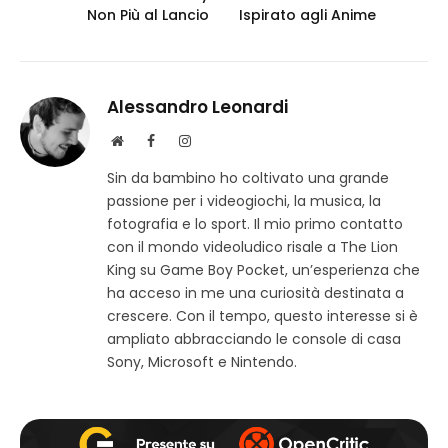
Non Più al Lancio
Ispirato agli Anime
Alessandro Leonardi
S
F
I
i
a
n
Sin da bambino ho coltivato una grande
t
c
s
passione per i videogiochi, la musica, la
o
e
t
w
b
a
fotografia e lo sport. Il mio primo contatto
e
o
g
con il mondo videoludico risale a The Lion
b
o
r
King su Game Boy Pocket, un’esperienza che
k
a
ha acceso in me una curiosità destinata a
m
crescere. Con il tempo, questo interesse si è
ampliato abbracciando le console di casa
Sony, Microsoft e Nintendo.