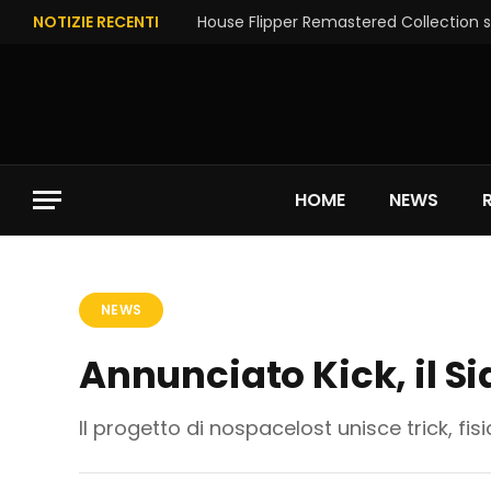
NOTIZIE RECENTI
House Flipper Remastered Collection su
HOME
NEWS
NEWS
Annunciato Kick, il Si
Il progetto di nospacelost unisce trick, fis