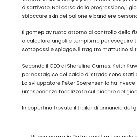
disattivato. Nel corso della progressione, i 
sbloccare skin del pallone e bandiere personali
Il gameplay ruota attorno al controllo della fi
a calcolare angoli e tempismo per eseguire tric
sottopassi e spiagge, il tragitto mattutino si 
Secondo il CEO di Shoreline Games, Keith Kaw
po’ nostalgico del calcio di strada sono stati e
Lo sviluppatore Peter Soerensen lo ha invece
un’esperienza focalizzata sul piacere del gioc
In copertina trovate il trailer di annuncio del 
Hi, my name is Peter and I'm the solo d