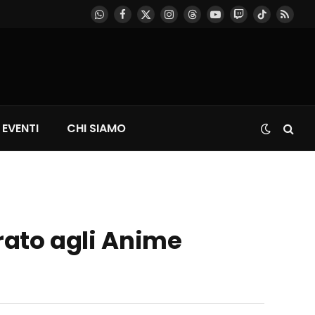
WhatsApp
Facebook
X
Instagram
Threads
YouTube
Twitch
TikTok
RSS
(Twitter)
EVENTI
CHI SIAMO
irato agli Anime