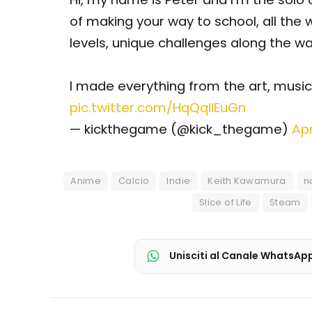
of making your way to school, all the w
levels, unique challenges along the w
I made everything from the art, music, 
pic.twitter.com/HqQqlIEuGn
— kickthegame (@kick_thegame)
Apr
Anime
Calcio
Indie
Keith Kawamura
n
Slice of Life
Steam
Unisciti al Canale WhatsAp