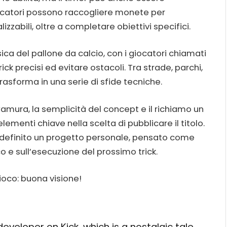
giocatori possono raccogliere monete per
zzabili, oltre a completare obiettivi specifici.
sica del pallone da calcio, con i giocatori chiamati
k precisi ed evitare ostacoli. Tra strade, parchi,
trasforma in una serie di sfide tecniche.
amura, la semplicità del concept e il richiamo un
lementi chiave nella scelta di pubblicare il titolo.
 definito un progetto personale, pensato come
o e sull’esecuzione del prossimo trick.
gioco: buona visione!
eveloper on Kick, which is a nostalgic tale