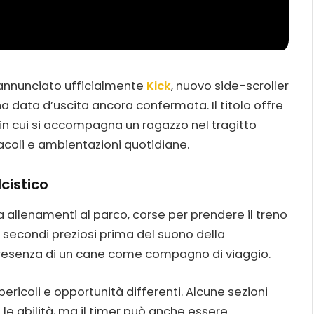
annunciato ufficialmente
Kick
, nuovo side-scroller
na data d’uscita ancora confermata. Il titolo offre
, in cui si accompagna un ragazzo nel tragitto
acoli e ambientazioni quotidiane.
lcistico
ra allenamenti al parco, corse per prendere il treno
secondi preziosi prima del suono della
presenza di un cane come compagno di viaggio.
n pericoli e opportunità differenti. Alcune sezioni
le abilità, ma il timer può anche essere