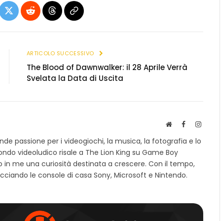
ebook
X
Reddit
Threads
Copia
(Twitter)
link
ARTICOLO SUCCESSIVO
The Blood of Dawnwalker: il 28 Aprile Verrà
Svelata la Data di Uscita
S
F
I
i
a
n
e passione per i videogiochi, la musica, la fotografia e lo
t
c
s
mondo videoludico risale a The Lion King su Game Boy
o
e
t
 in me una curiosità destinata a crescere. Con il tempo,
w
b
a
e
o
g
cciando le console di casa Sony, Microsoft e Nintendo.
b
o
r
k
a
m