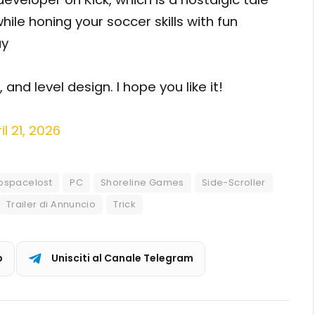
hile honing your soccer skills with fun
ay
and level design. I hope you like it!
il 21, 2026
ospacelost
PC
Shoreline Games
Side-Scroller
Trailer di Annuncio
Trick
p
Unisciti al Canale Telegram