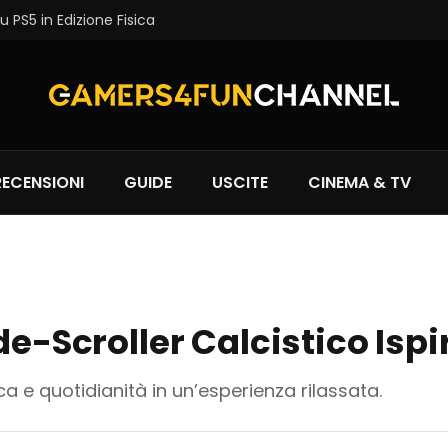
 PS5 in Edizione Fisica
RECENSIONI
GUIDE
USCITE
CINEMA & TV
de-Scroller Calcistico Isp
ica e quotidianità in un’esperienza rilassata.