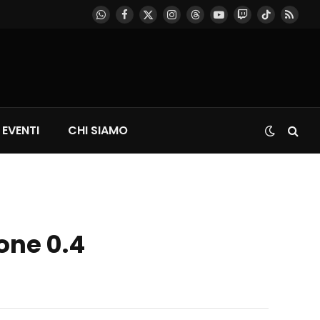
WhatsApp
Facebook
X
Instagram
Threads
YouTube
Twitch
TikTok
RSS
(Twitter)
EVENTI
CHI SIAMO
one 0.4