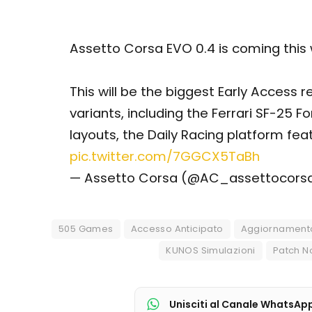
Assetto Corsa EVO 0.4 is coming thi
This will be the biggest Early Access r
variants, including the Ferrari SF-25 F
layouts, the Daily Racing platform fe
pic.twitter.com/7GGCX5TaBh
— Assetto Corsa (@AC_assettocors
505 Games
Accesso Anticipato
Aggiornament
KUNOS Simulazioni
Patch N
Unisciti al Canale WhatsAp