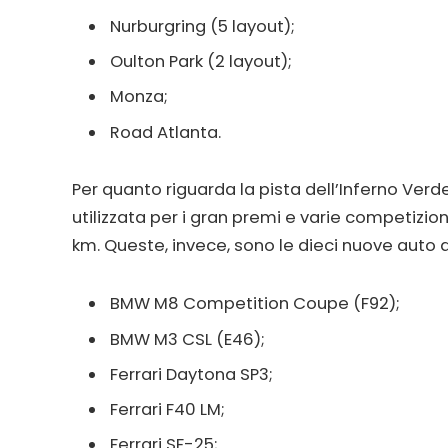
Nurburgring (5 layout);
Oulton Park (2 layout);
Monza;
Road Atlanta.
Per quanto riguarda la pista dell’Inferno Verde,
utilizzata per i gran premi e varie competizioni
km. Queste, invece, sono le dieci nuove auto d
BMW M8 Competition Coupe (F92);
BMW M3 CSL (E46);
Ferrari Daytona SP3;
Ferrari F40 LM;
Ferrari SF-25;