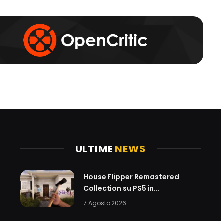
k
a
m
ULTIME
NEWS
House Flipper Remastered
Collection su PS5 in...
7 Agosto 2026