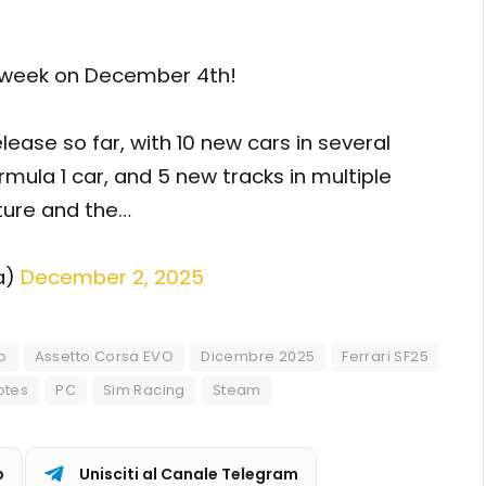
s week on December 4th!
elease so far, with 10 new cars in several
ormula 1 car, and 5 new tracks in multiple
ature and the…
a)
December 2, 2025
o
Assetto Corsa EVO
Dicembre 2025
Ferrari SF25
otes
PC
Sim Racing
Steam
p
Unisciti al Canale Telegram