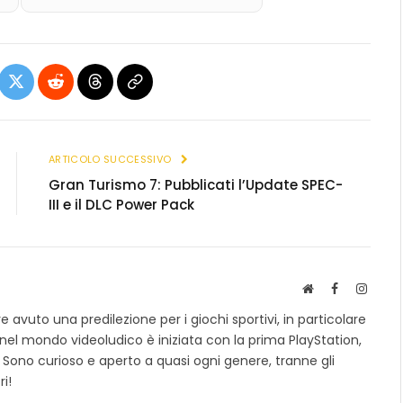
ebook
X
Reddit
Threads
Copia
(Twitter)
link
ARTICOLO SUCCESSIVO
Gran Turismo 7: Pubblicati l’Update SPEC-
III e il DLC Power Pack
S
F
I
i
a
n
avuto una predilezione per i giochi sportivi, in particolare
t
c
s
 nel mondo videoludico è iniziata con la prima PlayStation,
o
e
t
 Sono curioso e aperto a quasi ogni genere, tranne gli
w
b
a
e
o
g
ri!
b
o
r