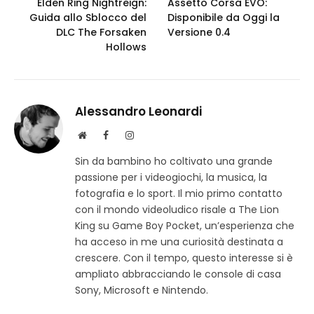
Elden Ring Nightreign:
Assetto Corsa EVO:
Guida allo Sblocco del
Disponibile da Oggi la
DLC The Forsaken
Versione 0.4
Hollows
Alessandro Leonardi
S
F
I
i
a
n
Sin da bambino ho coltivato una grande
t
c
s
passione per i videogiochi, la musica, la
o
e
t
w
b
a
fotografia e lo sport. Il mio primo contatto
e
o
g
con il mondo videoludico risale a The Lion
b
o
r
King su Game Boy Pocket, un’esperienza che
k
a
ha acceso in me una curiosità destinata a
m
crescere. Con il tempo, questo interesse si è
ampliato abbracciando le console di casa
Sony, Microsoft e Nintendo.