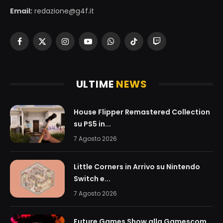
Email:
redazione@g4f.it
Facebook
X
Instagram
YouTube
WhatsApp
TikTok
Twitch
(Twitter)
ULTIME
NEWS
House Flipper Remastered Collection
su PS5 in...
7 Agosto 2026
Little Corners in Arrivo su Nintendo
Switch e...
7 Agosto 2026
Future Games Show alla Gamescom