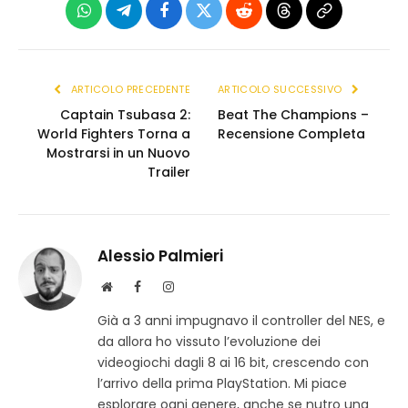
WhatsApp
Telegram
Facebook
X
Reddit
Threads
Copia
(Twitter)
link
ARTICOLO PRECEDENTE
ARTICOLO SUCCESSIVO
Captain Tsubasa 2:
Beat The Champions –
World Fighters Torna a
Recensione Completa
Mostrarsi in un Nuovo
Trailer
Alessio Palmieri
S
F
I
i
a
n
Già a 3 anni impugnavo il controller del NES, e
t
c
s
da allora ho vissuto l’evoluzione dei
o
e
t
w
b
a
videogiochi dagli 8 ai 16 bit, crescendo con
e
o
g
l’arrivo della prima PlayStation. Mi piace
b
o
r
esplorare ogni genere, anche se nutro una