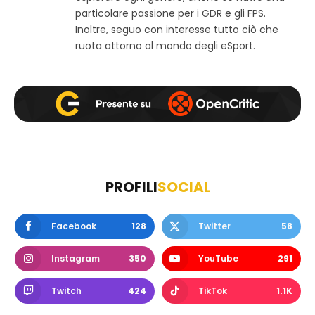
k
a
particolare passione per i GDR e gli FPS.
m
Inoltre, seguo con interesse tutto ciò che
ruota attorno al mondo degli eSport.
PROFILI
SOCIAL
Facebook
128
Twitter
58
Instagram
350
YouTube
291
Twitch
424
TikTok
1.1K