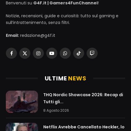
Benvenuti su
G4F.it | Gamers4FunChannel
!
Notizie, recensioni, guide e curiosità: tutto sul gaming e
sull’intrattenimento, senza filtri.
Email:
redazione@g4f.it
Facebook
X
Instagram
YouTube
WhatsApp
TikTok
Twitch
(Twitter)
ULTIME
NEWS
THQ Nordic Showcase 2026: Recap di
Tutti gli...
8 Agosto 2026
Netflix Avrebbe Cancellato Heckler, lo