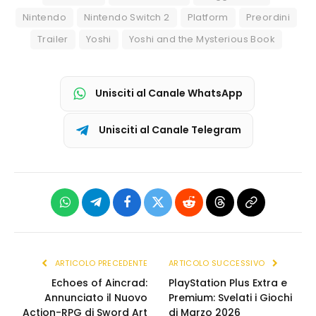
Nintendo
Nintendo Switch 2
Platform
Preordini
Trailer
Yoshi
Yoshi and the Mysterious Book
Unisciti al Canale WhatsApp
Unisciti al Canale Telegram
WhatsApp
Telegram
Facebook
X
Reddit
Threads
Copia
(Twitter)
link
ARTICOLO PRECEDENTE
ARTICOLO SUCCESSIVO
Echoes of Aincrad:
PlayStation Plus Extra e
Annunciato il Nuovo
Premium: Svelati i Giochi
Action-RPG di Sword Art
di Marzo 2026