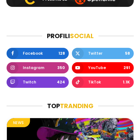
PROFILI
SOCIAL
Facebook
128
Twitter
58
Instagram
350
YouTube
291
Twitch
424
TikTok
1.1K
TOP
TRANDING
NEWS