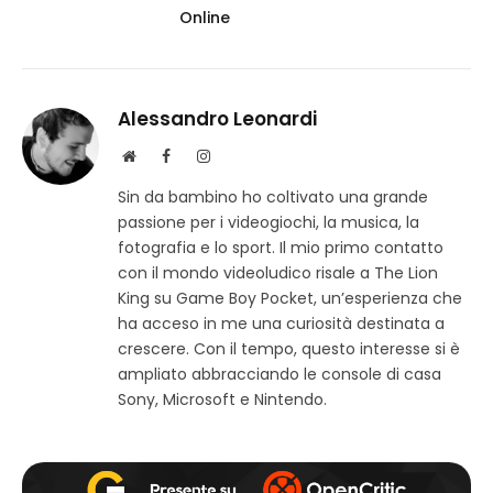
Online
Alessandro Leonardi
S
F
I
i
a
n
Sin da bambino ho coltivato una grande
t
c
s
passione per i videogiochi, la musica, la
o
e
t
w
b
a
fotografia e lo sport. Il mio primo contatto
e
o
g
con il mondo videoludico risale a The Lion
b
o
r
King su Game Boy Pocket, un’esperienza che
k
a
ha acceso in me una curiosità destinata a
m
crescere. Con il tempo, questo interesse si è
ampliato abbracciando le console di casa
Sony, Microsoft e Nintendo.