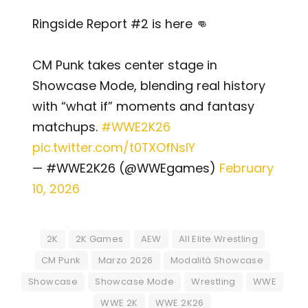
Ringside Report #2 is here 👊
CM Punk takes center stage in
Showcase Mode, blending real history
with “what if” moments and fantasy
matchups.
#WWE2K26
pic.twitter.com/t0TXOfNsIY
— #WWE2K26 (@WWEgames)
February
10, 2026
2K
2K Games
AEW
All Elite Wrestling
CM Punk
Marzo 2026
Modalità Showcase
Showcase
Showcase Mode
Wrestling
WWE
WWE 2K
WWE 2K26