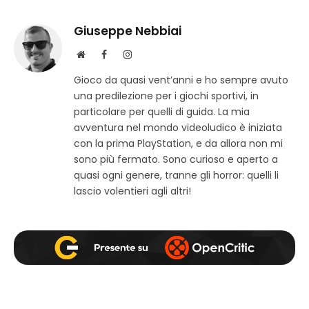
Giuseppe Nebbiai
S
F
I
i
a
n
Gioco da quasi vent’anni e ho sempre avuto
t
c
s
una predilezione per i giochi sportivi, in
o
e
t
w
b
a
particolare per quelli di guida. La mia
e
o
g
avventura nel mondo videoludico è iniziata
b
o
r
con la prima PlayStation, e da allora non mi
k
a
sono più fermato. Sono curioso e aperto a
m
quasi ogni genere, tranne gli horror: quelli li
lascio volentieri agli altri!