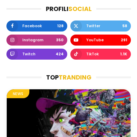
PROFILI
SOCIAL
Facebook
128
Twitter
58
Instagram
350
YouTube
291
Twitch
424
TikTok
1.1K
TOP
TRANDING
NEWS