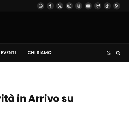
WhatsApp
Facebook
X
Instagram
Threads
YouTube
Twitch
TikTok
RSS
(Twitter)
EVENTI
CHI SIAMO
ità in Arrivo su