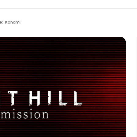
e:
Konami