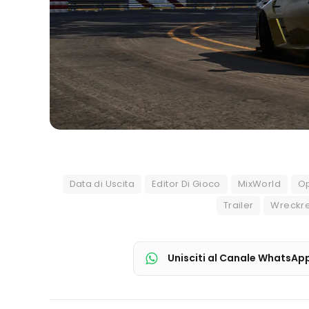
Data di Uscita
Editor Di Gioco
MixWorld
O
Trailer
Wreckre
Unisciti al Canale WhatsAp