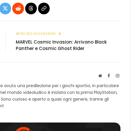
ebook
X
Reddit
Threads
Copia
(Twitter)
link
ARTICOLO SUCCESSIVO
MARVEL Cosmic Invasion: Arrivano Black
Panther e Cosmic Ghost Rider
S
F
I
i
a
n
avuto una predilezione per i giochi sportivi, in particolare
t
c
s
 nel mondo videoludico è iniziata con la prima PlayStation,
o
e
t
 Sono curioso e aperto a quasi ogni genere, tranne gli
w
b
a
e
o
g
ri!
b
o
r
k
a
m