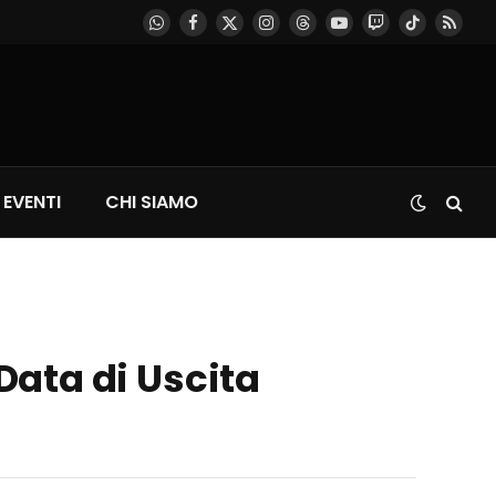
WhatsApp
Facebook
X
Instagram
Threads
YouTube
Twitch
TikTok
RSS
(Twitter)
EVENTI
CHI SIAMO
 Data di Uscita