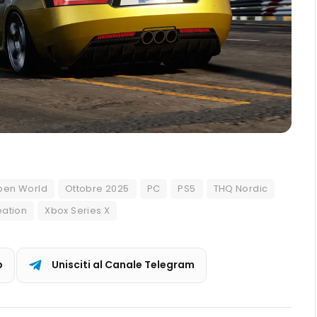
pen World
Ottobre 2025
PC
PS5
THQ Nordic
ation
Xbox Series X
p
Unisciti al Canale Telegram