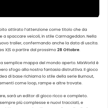
bito attirato l’attenzione come titolo che da
e a spaccare veicoli, in stile Carmageddon. Nella
uovo trailer, confermando anche la data di uscita.
ies X|S a partire dal prossimo
28 Ottobre
.
 alla semplice mappa del mondo aperto. MixWorld è
o sfogo alla nostra fantasia distruttiva. Il gioco
dea di base richiama lo stile della serie Burnout,
lementi come loop, rampe e altre trovate.
gare, sarà un editor di gioco ricco e completo.
 sempre più complesse e nuovi tracciati, e