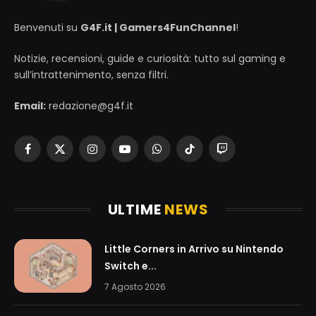
Benvenuti su
G4F.it | Gamers4FunChannel
!
Notizie, recensioni, guide e curiosità: tutto sul gaming e
sull’intrattenimento, senza filtri.
Email:
redazione@g4f.it
Facebook
X
Instagram
YouTube
WhatsApp
TikTok
Twitch
(Twitter)
ULTIME
NEWS
Little Corners in Arrivo su Nintendo
Switch e...
7 Agosto 2026