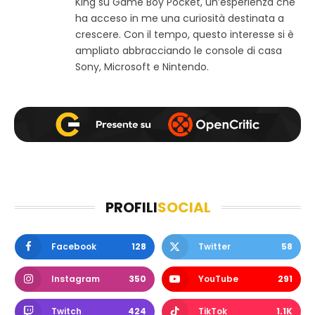
King su Game Boy Pocket, un’esperienza che
k
a
ha acceso in me una curiosità destinata a
m
crescere. Con il tempo, questo interesse si è
ampliato abbracciando le console di casa
Sony, Microsoft e Nintendo.
PROFILI
SOCIAL
Facebook
128
Twitter
58
Instagram
350
YouTube
291
Twitch
424
TikTok
1.1K