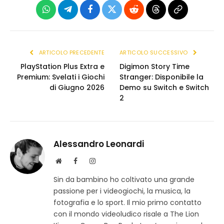
WhatsApp
Telegram
Facebook
X
Reddit
Threads
Copia
(Twitter)
link
ARTICOLO PRECEDENTE
ARTICOLO SUCCESSIVO
PlayStation Plus Extra e
Digimon Story Time
Premium: Svelati i Giochi
Stranger: Disponibile la
di Giugno 2026
Demo su Switch e Switch
2
Alessandro Leonardi
S
F
I
i
a
n
Sin da bambino ho coltivato una grande
t
c
s
passione per i videogiochi, la musica, la
o
e
t
w
b
a
fotografia e lo sport. Il mio primo contatto
e
o
g
con il mondo videoludico risale a The Lion
b
o
r