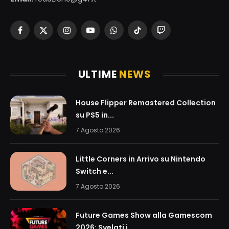
Facebook
X
Instagram
YouTube
WhatsApp
TikTok
Twitch
(Twitter)
ULTIME
NEWS
House Flipper Remastered Collection
su PS5 in...
7 Agosto 2026
Little Corners in Arrivo su Nintendo
Switch e...
7 Agosto 2026
Future Games Show alla Gamescom
2026: Svelati i...