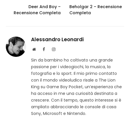
Deer And Boy –
Beholgar 2 – Recensione
Recensione Completa
Completa
Alessandro Leonardi
S
F
I
i
a
n
Sin da bambino ho coltivato una grande
t
c
s
passione per i videogiochi, la musica, la
o
e
t
w
b
a
fotografia e lo sport. Il mio primo contatto
e
o
g
con il mondo videoludico risale a The Lion
b
o
r
King su Game Boy Pocket, un’esperienza che
k
a
ha acceso in me una curiosità destinata a
m
crescere. Con il tempo, questo interesse si è
ampliato abbracciando le console di casa
Sony, Microsoft e Nintendo.