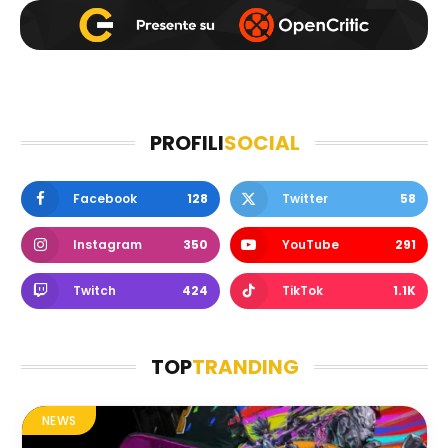
PROFILI
SOCIAL
Facebook
128
Twitter
58
Instagram
350
YouTube
291
Twitch
424
TikTok
1.1K
TOP
TRANDING
NEWS