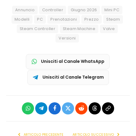
Annuncio
Controller
Giugno 2026
Mini PC
Modelli
PC
Prenotazioni
Prezzo
Steam
Steam Controller
Steam Machine
Valve
Versioni
Unisciti al Canale WhatsApp
Unisciti al Canale Telegram
WhatsApp
Telegram
Facebook
X
Reddit
Threads
Copia
(Twitter)
link
ARTICOLO PRECEDENTE
ARTICOLO SUCCESSIVO