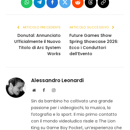
WhatsApp
Telegram
Facebook
X
Reddit
Threads
Copia
(Twitter)
link
ARTICOLO PRECEDENTE
ARTICOLO SUCCESSIVO
Donutal: Annunciato
Future Games Show
Ufficialmente il Nuovo
Spring Showcase 2026:
Titolo di Arc System
Ecco i Conduttori
Works
dell’Evento
Alessandro Leonardi
S
F
I
i
a
n
Sin da bambino ho coltivato una grande
t
c
s
passione per i videogiochi, la musica, la
o
e
t
w
b
a
fotografia e lo sport. Il mio primo contatto
e
o
g
con il mondo videoludico risale a The Lion
b
o
r
King su Game Boy Pocket, un’esperienza che