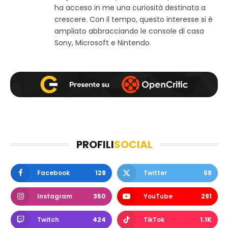
k
a
ha acceso in me una curiosità destinata a
m
crescere. Con il tempo, questo interesse si è
ampliato abbracciando le console di casa
Sony, Microsoft e Nintendo.
PROFILI
SOCIAL
Facebook
128
Twitter
58
Instagram
350
YouTube
291
Twitch
424
TikTok
1.1K