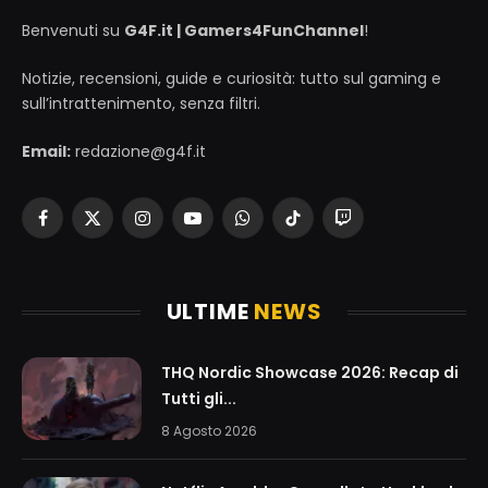
Benvenuti su
G4F.it | Gamers4FunChannel
!
Notizie, recensioni, guide e curiosità: tutto sul gaming e
sull’intrattenimento, senza filtri.
Email:
redazione@g4f.it
Facebook
X
Instagram
YouTube
WhatsApp
TikTok
Twitch
(Twitter)
ULTIME
NEWS
THQ Nordic Showcase 2026: Recap di
Tutti gli...
8 Agosto 2026