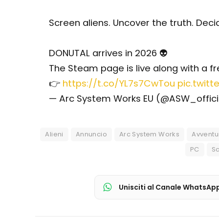
Screen aliens. Uncover the truth. Decid
DONUTAL arrives in 2026 👽
The Steam page is live along with a f
👉
https://t.co/YL7s7CwTou
pic.twit
— Arc System Works EU (@ASW_offic
Alieni
Annuncio
Arc System Works
Avventur
PC
Sc
Unisciti al Canale WhatsAp