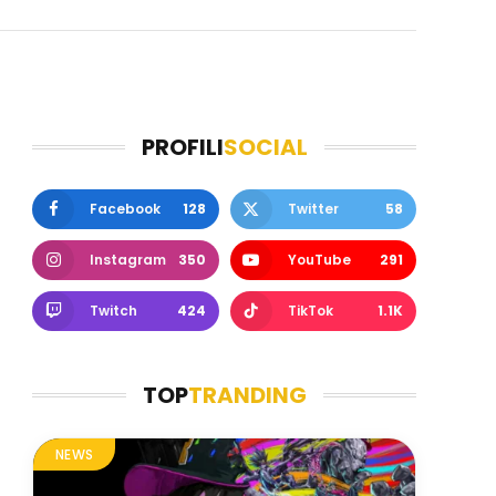
PROFILI
SOCIAL
Facebook
128
Twitter
58
Instagram
350
YouTube
291
Twitch
424
TikTok
1.1K
TOP
TRANDING
NEWS