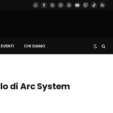
WhatsApp
Facebook
X
Instagram
Threads
YouTube
Twitch
TikTok
RSS
(Twitter)
EVENTI
CHI SIAMO
lo di Arc System