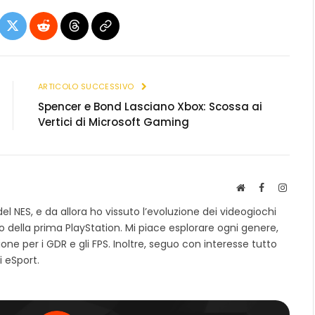
ebook
X
Reddit
Threads
Copia
(Twitter)
link
ARTICOLO SUCCESSIVO
Spencer e Bond Lasciano Xbox: Scossa ai
Vertici di Microsoft Gaming
S
F
I
i
a
n
el NES, e da allora ho vissuto l’evoluzione dei videogiochi
t
c
s
ivo della prima PlayStation. Mi piace esplorare ogni genere,
o
e
t
ne per i GDR e gli FPS. Inoltre, seguo con interesse tutto
w
b
a
e
o
g
 eSport.
b
o
r
k
a
m