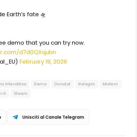
e Earth’s fate 🛸
ree demo that you can try now.
ter.com/d7d0QXqubn
ial_EU)
February 19, 2026
a Interattiva
Demo
Donutal
Indagini
Mistero
i-fi
Steam
p
Unisciti al Canale Telegram