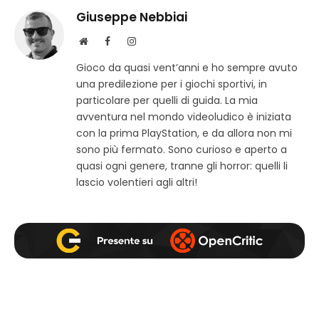
Giuseppe Nebbiai
S
F
I
i
a
n
Gioco da quasi vent’anni e ho sempre avuto
t
c
s
una predilezione per i giochi sportivi, in
o
e
t
w
b
a
particolare per quelli di guida. La mia
e
o
g
avventura nel mondo videoludico è iniziata
b
o
r
con la prima PlayStation, e da allora non mi
k
a
sono più fermato. Sono curioso e aperto a
m
quasi ogni genere, tranne gli horror: quelli li
lascio volentieri agli altri!