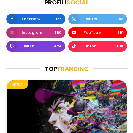
PROFILI
SOCIAL
Facebook
128
Twitter
58
Instagram
350
YouTube
291
Twitch
424
TikTok
1.1K
TOP
TRANDING
NEWS