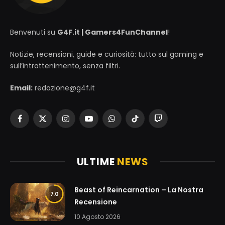
Benvenuti su
G4F.it | Gamers4FunChannel
!
Notizie, recensioni, guide e curiosità: tutto sul gaming e
sull’intrattenimento, senza filtri.
Email:
redazione@g4f.it
Facebook
X
Instagram
YouTube
WhatsApp
TikTok
Twitch
(Twitter)
ULTIME
NEWS
Beast of Reincarnation – La Nostra
7.0
Recensione
10 Agosto 2026