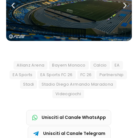
Allianz Arena
Bayern Monaco
Calcio
EA
EA Sports
EA Sports FC 26
FC 26
Partnership
Stadi
Stadio Diego Armando Maradona
Videogiochi
Unisciti al Canale WhatsApp
Unisciti al Canale Telegram