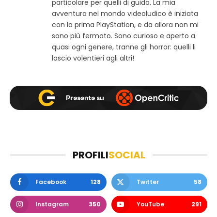
w
b
a
particolare per quelli di guida. La mia
e
o
g
avventura nel mondo videoludico è iniziata
b
o
r
con la prima PlayStation, e da allora non mi
k
a
sono più fermato. Sono curioso e aperto a
m
quasi ogni genere, tranne gli horror: quelli li
lascio volentieri agli altri!
PROFILI
SOCIAL
Facebook
128
Twitter
58
Instagram
350
YouTube
291