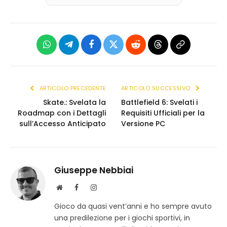
WhatsApp
Telegram
Facebook
X
Reddit
Threads
Copia
(Twitter)
link
ARTICOLO PRECEDENTE
ARTICOLO SUCCESSIVO
Skate.: Svelata la
Battlefield 6: Svelati i
Roadmap con i Dettagli
Requisiti Ufficiali per la
sull’Accesso Anticipato
Versione PC
Giuseppe Nebbiai
S
F
I
i
a
n
Gioco da quasi vent’anni e ho sempre avuto
t
c
s
una predilezione per i giochi sportivi, in
o
e
t