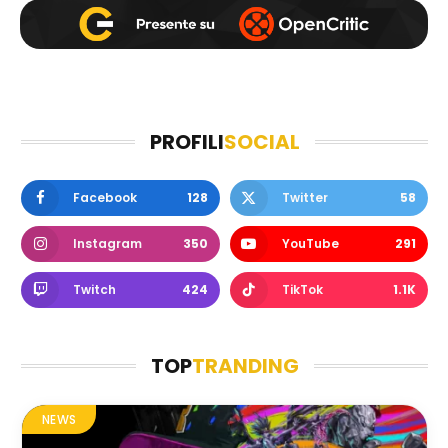
PROFILI
SOCIAL
Facebook
128
Twitter
58
Instagram
350
YouTube
291
Twitch
424
TikTok
1.1K
TOP
TRANDING
NEWS