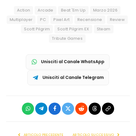
Action
Arcade
Beat 'Em Up
Marzo 2026
Multiplayer
PC
Pixel Art
Recensione
Review
Scott Pilgrim
Scott Pilgrim EX
Steam
Tribute Games
Unisciti al Canale WhatsApp
Unisciti al Canale Telegram
WhatsApp
Telegram
Facebook
X
Reddit
Threads
Copia
(Twitter)
link
ARTICOLO PRECEDENTE
ARTICOLO SUCCESSIVO