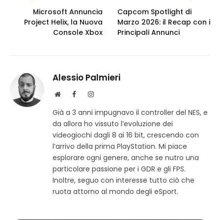
Microsoft Annuncia
Capcom Spotlight di
Project Helix, la Nuova
Marzo 2026: il Recap con i
Console Xbox
Principali Annunci
Alessio Palmieri
S
F
I
i
a
n
Già a 3 anni impugnavo il controller del NES, e
t
c
s
da allora ho vissuto l’evoluzione dei
o
e
t
w
b
a
videogiochi dagli 8 ai 16 bit, crescendo con
e
o
g
l’arrivo della prima PlayStation. Mi piace
b
o
r
esplorare ogni genere, anche se nutro una
k
a
particolare passione per i GDR e gli FPS.
m
Inoltre, seguo con interesse tutto ciò che
ruota attorno al mondo degli eSport.