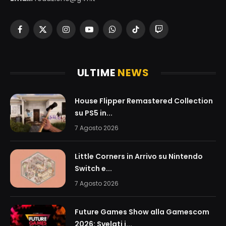
Facebook
X
Instagram
YouTube
WhatsApp
TikTok
Twitch
(Twitter)
ULTIME
NEWS
House Flipper Remastered Collection
su PS5 in...
7 Agosto 2026
Little Corners in Arrivo su Nintendo
Switch e...
7 Agosto 2026
Future Games Show alla Gamescom
2026: Svelati i...