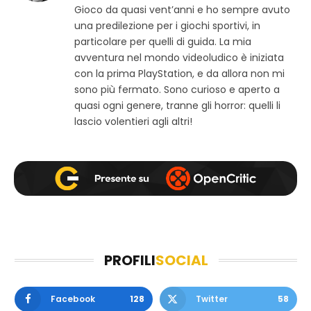
Gioco da quasi vent’anni e ho sempre avuto
t
c
s
una predilezione per i giochi sportivi, in
o
e
t
w
b
a
particolare per quelli di guida. La mia
e
o
g
avventura nel mondo videoludico è iniziata
b
o
r
con la prima PlayStation, e da allora non mi
k
a
sono più fermato. Sono curioso e aperto a
m
quasi ogni genere, tranne gli horror: quelli li
lascio volentieri agli altri!
PROFILI
SOCIAL
Facebook
128
Twitter
58