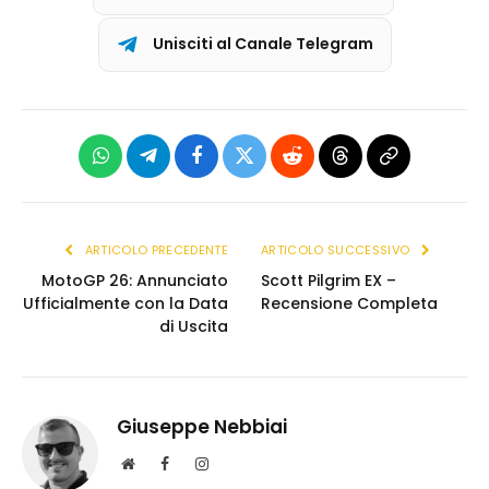
Unisciti al Canale Telegram
WhatsApp
Telegram
Facebook
X
Reddit
Threads
Copia
(Twitter)
link
ARTICOLO PRECEDENTE
ARTICOLO SUCCESSIVO
MotoGP 26: Annunciato
Scott Pilgrim EX –
Ufficialmente con la Data
Recensione Completa
di Uscita
Giuseppe Nebbiai
S
F
I
i
a
n