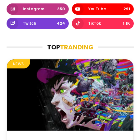
Instagram
350
YouTube
291
Twitch
424
TikTok
1.1K
TOP
TRANDING
NEWS