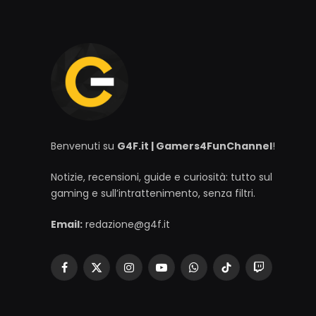
Benvenuti su
G4F.it | Gamers4FunChannel
!
Notizie, recensioni, guide e curiosità: tutto sul
gaming e sull’intrattenimento, senza filtri.
Email:
redazione@g4f.it
Facebook
X
Instagram
YouTube
WhatsApp
TikTok
Twitch
(Twitter)