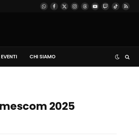
WhatsApp
Facebook
X
Instagram
Threads
YouTube
Twitch
TikTok
RSS
(Twitter)
EVENTI
CHI SIAMO
 Gamescom 2025