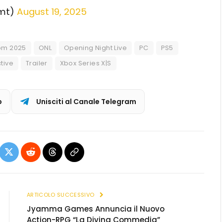
tmt)
August 19, 2025
m 2025
ONL
Opening Night Live
PC
PS5
tive
Trailer
Xbox Series X|S
p
Unisciti al Canale Telegram
ebook
X
Reddit
Threads
Copia
(Twitter)
link
ARTICOLO SUCCESSIVO
Jyamma Games Annuncia il Nuovo
Action-RPG “La Divina Commedia”