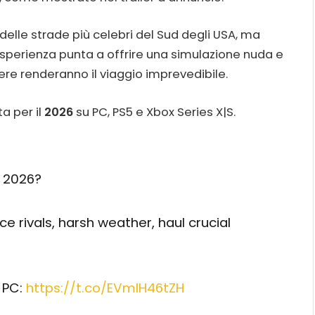
 delle strade più celebri del Sud degli USA, ma
’esperienza punta a offrire una simulazione nuda e
nere renderanno il viaggio imprevedibile.
ta per il
2026
su PC, PS5 e Xbox Series X|S.
n 2026?
ace rivals, harsh weather, haul crucial
& PC:
https://t.co/EVmIH46tZH