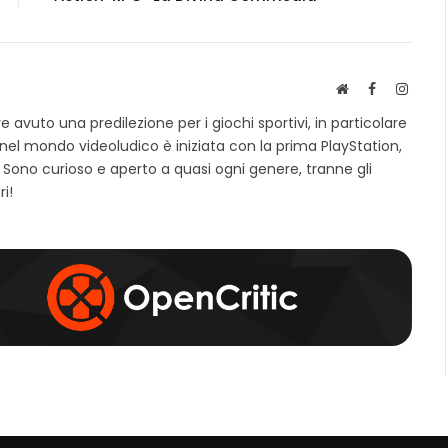
S
F
I
i
a
n
avuto una predilezione per i giochi sportivi, in particolare
t
c
s
 nel mondo videoludico è iniziata con la prima PlayStation,
o
e
t
 Sono curioso e aperto a quasi ogni genere, tranne gli
w
b
a
e
o
g
ri!
b
o
r
k
a
m