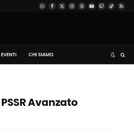
WhatsApp
Facebook
X
Instagram
Threads
YouTube
Twitch
TikTok
RSS
(Twitter)
EVENTI
CHI SIAMO
n PSSR Avanzato