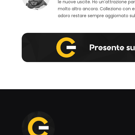
le nuove uscite. Ho un'attrazione parti
molto altro ancora. Colleziono con 
adoro restare sempre aggiornato sull