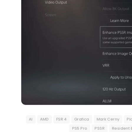
AI
AMD
FSR 4
Grafica
Mark Cerny
Pl
PS5 Pro
PSSR
Resident 