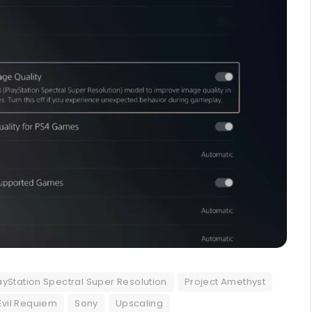
ayStation Spectral Super Resolution
Project Amethyst
Evil Requiem
Sony
Upscaling