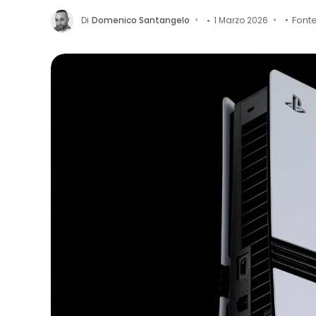
Di
Domenico Santangelo
1 Marzo 2026
Font