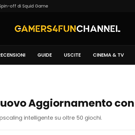
 Spin-off di Squid Game
RECENSIONI
GUIDE
USCITE
CINEMA & TV
n Nuovo Aggiornamento co
caling intelligente su oltre 50 giochi.