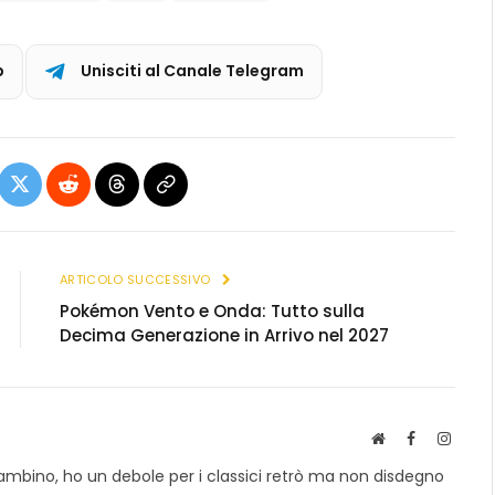
p
Unisciti al Canale Telegram
ebook
X
Reddit
Threads
Copia
(Twitter)
link
ARTICOLO SUCCESSIVO
Pokémon Vento e Onda: Tutto sulla
Decima Generazione in Arrivo nel 2027
S
F
I
i
a
n
ambino, ho un debole per i classici retrò ma non disdegno
t
c
s