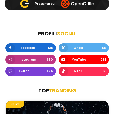
PROFILI
SOCIAL
Facebook
128
Twitter
58
Instagram
350
YouTube
291
Twitch
424
TikTok
1.1K
TOP
TRANDING
NEWS