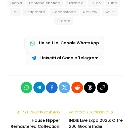
Diana
Fantascientifico
Hacking
Hugh
Luna
PC
Pragmata
Recensione
Review
Sci-fi
Steam
Unisciti al Canale WhatsApp
Unisciti al Canale Telegram
WhatsApp
Telegram
Facebook
X
Reddit
Threads
Copia
(Twitter)
link
ARTICOLO PRECEDENTE
ARTICOLO SUCCESSIVO
House Flipper
INDIE Live Expo 2026: Oltre
Remastered Collection:
200 Giochi Indie