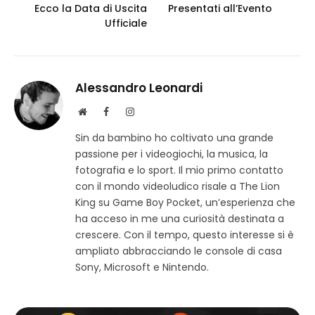
Ecco la Data di Uscita
Presentati all’Evento
Ufficiale
Alessandro Leonardi
S
F
I
i
a
n
Sin da bambino ho coltivato una grande
t
c
s
passione per i videogiochi, la musica, la
o
e
t
w
b
a
fotografia e lo sport. Il mio primo contatto
e
o
g
con il mondo videoludico risale a The Lion
b
o
r
King su Game Boy Pocket, un’esperienza che
k
a
ha acceso in me una curiosità destinata a
m
crescere. Con il tempo, questo interesse si è
ampliato abbracciando le console di casa
Sony, Microsoft e Nintendo.