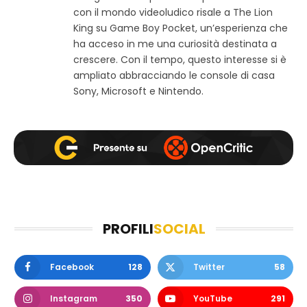
e
o
g
con il mondo videoludico risale a The Lion
b
o
r
King su Game Boy Pocket, un’esperienza che
k
a
ha acceso in me una curiosità destinata a
m
crescere. Con il tempo, questo interesse si è
ampliato abbracciando le console di casa
Sony, Microsoft e Nintendo.
PROFILI
SOCIAL
Facebook
128
Twitter
58
Instagram
350
YouTube
291