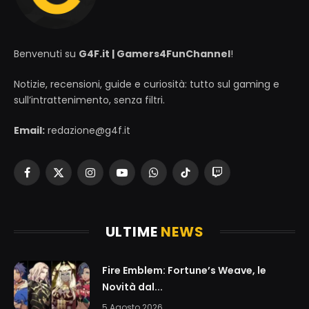
Benvenuti su
G4F.it | Gamers4FunChannel
!
Notizie, recensioni, guide e curiosità: tutto sul gaming e
sull’intrattenimento, senza filtri.
Email:
redazione@g4f.it
Facebook
X
Instagram
YouTube
WhatsApp
TikTok
Twitch
(Twitter)
ULTIME
NEWS
Fire Emblem: Fortune’s Weave, le
Novità dal...
5 Agosto 2026