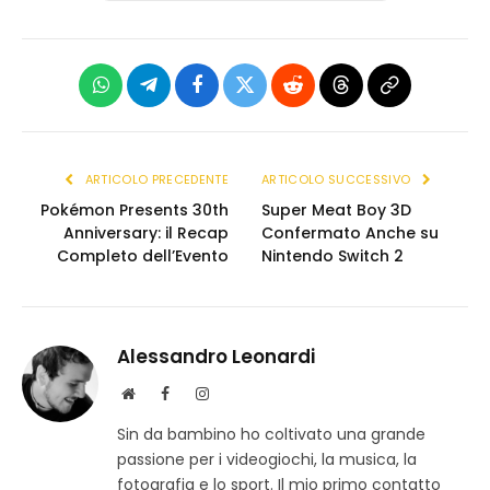
WhatsApp
Telegram
Facebook
X
Reddit
Threads
Copia
(Twitter)
link
ARTICOLO PRECEDENTE
ARTICOLO SUCCESSIVO
Pokémon Presents 30th
Super Meat Boy 3D
Anniversary: il Recap
Confermato Anche su
Completo dell’Evento
Nintendo Switch 2
Alessandro Leonardi
S
F
I
i
a
n
Sin da bambino ho coltivato una grande
t
c
s
passione per i videogiochi, la musica, la
o
e
t
w
b
a
fotografia e lo sport. Il mio primo contatto