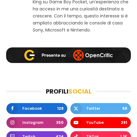
King su Game Boy Pocket, un’esperienza che
k
a
ha acceso in me una curiosità destinata a
m
crescere. Con il tempo, questo interesse si è
ampliato abbracciando le console di casa
Sony, Microsoft e Nintendo.
PROFILI
SOCIAL
Facebook
128
Twitter
58
Instagram
350
YouTube
291
Twitch
424
TikTok
1.1K