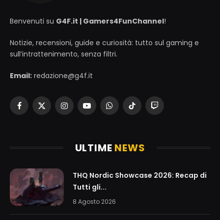
Benvenuti su
G4F.it | Gamers4FunChannel
!
Notizie, recensioni, guide e curiosità: tutto sul gaming e
sull’intrattenimento, senza filtri.
Email:
redazione@g4f.it
Facebook
X
Instagram
YouTube
WhatsApp
TikTok
Twitch
(Twitter)
ULTIME
NEWS
THQ Nordic Showcase 2026: Recap di
Tutti gli...
8 Agosto 2026