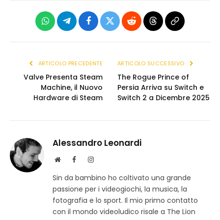
WhatsApp
Telegram
Facebook
X
Reddit
Threads
Copia
(Twitter)
link
ARTICOLO PRECEDENTE
ARTICOLO SUCCESSIVO
Valve Presenta Steam
The Rogue Prince of
Machine, il Nuovo
Persia Arriva su Switch e
Hardware di Steam
Switch 2 a Dicembre 2025
Alessandro Leonardi
S
F
I
i
a
n
Sin da bambino ho coltivato una grande
t
c
s
passione per i videogiochi, la musica, la
o
e
t
w
b
a
fotografia e lo sport. Il mio primo contatto
e
o
g
con il mondo videoludico risale a The Lion
b
o
r