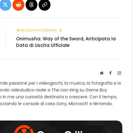
ebook
X
Reddit
Threads
Copia
(Twitter)
link
ARTICOLO SUCCESSIVO
Onimusha: Way of the Sword, Anticipata la
Data di Uscita Ufficiale
S
F
I
i
a
n
e passione per i videogiochi, la musica, la fotografia e lo
t
c
s
mondo videoludico risale a The Lion King su Game Boy
o
e
t
 in me una curiosità destinata a crescere. Con il tempo,
w
b
a
e
o
g
cciando le console di casa Sony, Microsoft e Nintendo.
b
o
r
k
a
m