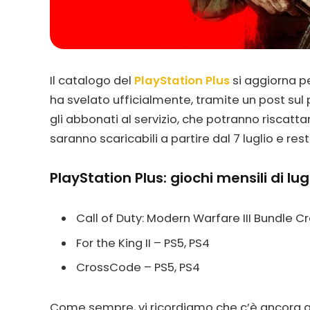
Il catalogo del
PlayStation Plus
si aggiorna per
ha svelato ufficialmente, tramite un post sul pr
gli abbonati al servizio, che potranno riscattarl
saranno scaricabili a partire dal 7 luglio e res
PlayStation Plus: giochi mensili di lug
Call of Duty: Modern Warfare III Bundle C
For the King II – PS5, PS4
CrossCode – PS5, PS4
Come sempre, vi ricordiamo che c’è ancora qua