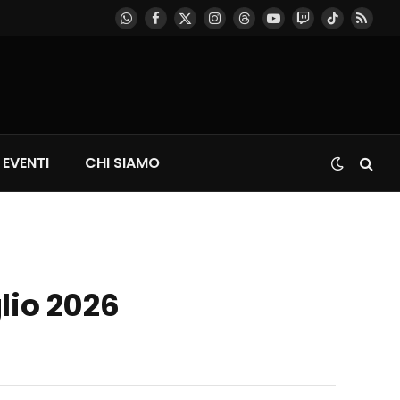
WhatsApp
Facebook
X
Instagram
Threads
YouTube
Twitch
TikTok
RSS
(Twitter)
EVENTI
CHI SIAMO
glio 2026