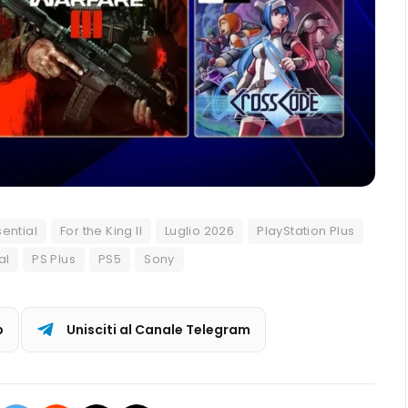
sential
For the King II
Luglio 2026
PlayStation Plus
al
PS Plus
PS5
Sony
p
Unisciti al Canale Telegram