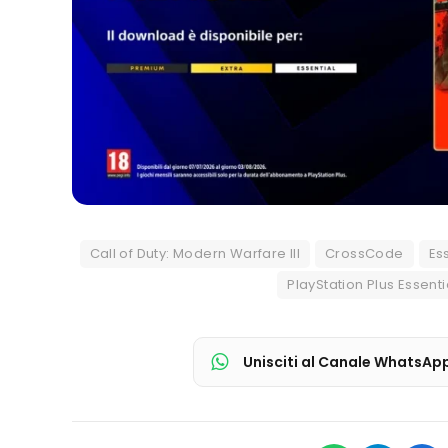
Call of Duty: Modern Warfare III
CrossCode
Es
PlayStation Plus Essenti
Unisciti al Canale WhatsAp